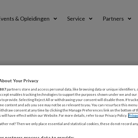
vents & Opleidingen
Service
Partners
PREMIUM
About Your Privacy
L
887
partners store and access personal data, like browsing data or unique identifiers, 
Opslaan
Reacties
Delen
0
 Accept enables tracking technologies to support the purposes shown under we and our
 to provide. Selecting Reject All or withdrawing your consent will disable them. If track
me content and ads you see may not be as relevant to you. You can resurface this menu
4
aalbaar
ithdraw consent at any time by clicking the Manage Preferences link on the bottom of 
B
 will have effect within our Website. For more details, refer to our Privacy Policy.
Priva
ther not? Then we only place essential and statistical cookies, these do not record an
4
r partners process data to provide: