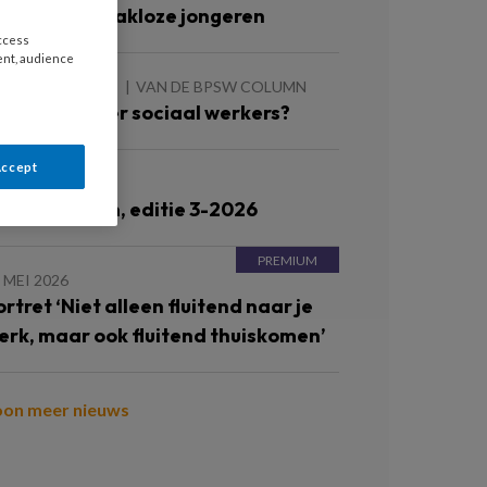
erken met dakloze jongeren
access
ent, audience
 AUGUSTUS 2026
VAN DE BPSW COLUMN
eer of minder sociaal werkers?
Accept
JUNI 2026
ronnenlijsten, editie 3-2026
 MEI 2026
ortret ‘Niet alleen fluitend naar je
erk, maar ook fluitend thuiskomen’
oon meer nieuws