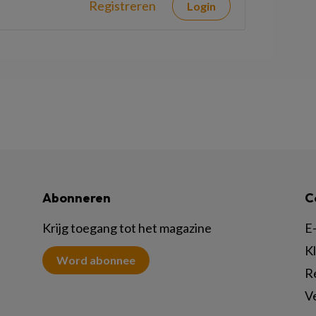
Registreren
Login
Abonneren
C
Krijg toegang tot het magazine
E-
K
Word abonnee
R
V