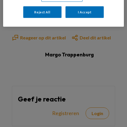
Al abonnee?
Log dan in
Reject All
I Accept
Reageer op dit artikel
Deel dit artikel
Margo Trappenburg
Geef je reactie
Registreren
Login