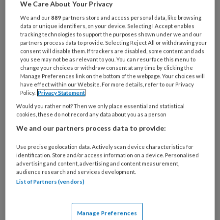
We Care About Your Privacy
We and our
889
partners store and access personal data, like browsing
Hagel en sneeuw, onweer, wind en
data or unique identifiers, on your device. Selecting I Accept enables
tracking technologies to support the purposes shown under we and our
regen
partners process data to provide. Selecting Reject All or withdrawing your
consent will disable them. If trackers are disabled, some content and ads
you see may not be as relevant to you. You can resurface this menu to
Deren ons niet, wij kunnen er wel tegen
change your choices or withdraw consent at any time by clicking the
Manage Preferences link on the bottom of the webpage. Your choices will
have effect within our Website. For more details, refer to our Privacy
Lach er maar om en stap er flink
Policy.
Privacy Statement
doorheen
Would you rather not? Then we only place essential and statistical
cookies, these do not record any data about you as a person
We and our partners process data to provide:
Use precise geolocation data. Actively scan device characteristics for
PREMIUM
identification. Store and/or access information on a device. Personalised
advertising and content, advertising and content measurement,
audience research and services development.
List of Partners (vendors)
Bekijk de mogelijkheden
Manage Preferences