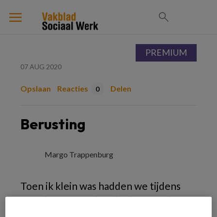
PREMIUM
07 AUG 2020
Opslaan
Reacties
Delen
0
Berusting
Margo Trappenburg
Toen ik klein was hadden we tijdens
onze kampeervakanties in Drenthe
een vast lied dat vaak van pas kwam: