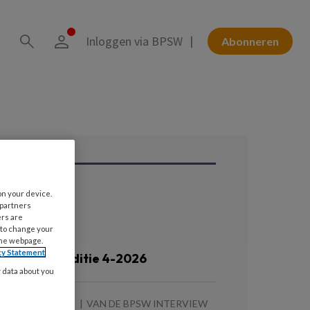
Inloggen via BPSW
Abonneren
on your device.
ees ook
 partners
ers are
 to change your
the webpage.
 AUGUSTUS 2026
cy Statement
ronnenlijst editie 4-2026
y data about you
 AUGUSTUS 2026
VAN DE BPSW INTERVIEW