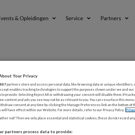
vents & Opleidingen
Service
Partners
PREMIUM
About Your Privacy
887
partners store and access personal data, like browsing data or unique identifiers, 
L
 Accept enables tracking technologies to support the purposes shown under we and our
Opslaan
Reacties
Delen
0
 to provide. Selecting Reject All or withdrawing your consent will disable them. If track
me content and ads you see may not be as relevant to you. You can resurface this menu
ithdraw consent at any time by clicking the Manage Preferences link on the bottom of 
4
kleine opgave
 will have effect within our Website. For more details, refer to our Privacy Policy.
Priva
B
ther not? Then we only place essential and statistical cookies, these do not record an
r partners process data to provide:
4