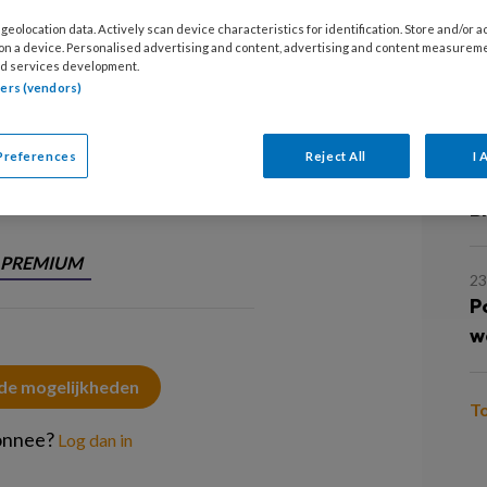
W
geolocation data. Actively scan device characteristics for identification. Store and/or 
gietransitie zijn van even groot
 on a device. Personalised advertising and content, advertising and content measurem
d services development.
pecten ervan en verdienen minstens
3
tners (vendors)
rkers hebben daarin een prominente
M
arten ter Huurne.
Preferences
Reject All
I 
2 
B
PREMIUM
23
P
w
 de mogelijkheden
T
onnee?
Log dan in