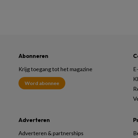
Abonneren
C
Krijg toegang tot het magazine
E-
K
Word abonnee
R
V
Adverteren
P
Adverteren & partnerships
B