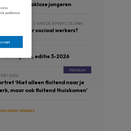
erken met dakloze jongeren
access
ent, audience
 AUGUSTUS 2026
VAN DE BPSW COLUMN
eer of minder sociaal werkers?
Accept
JUNI 2026
ronnenlijsten, editie 3-2026
 MEI 2026
ortret ‘Niet alleen fluitend naar je
erk, maar ook fluitend thuiskomen’
oon meer nieuws