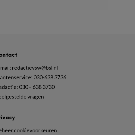
ontact
mail:
redactievsw@bsl.nl
lantenservice: 030-638 3736
edactie: 030 – 638 3730
eelgestelde vragen
rivacy
eheer cookievoorkeuren