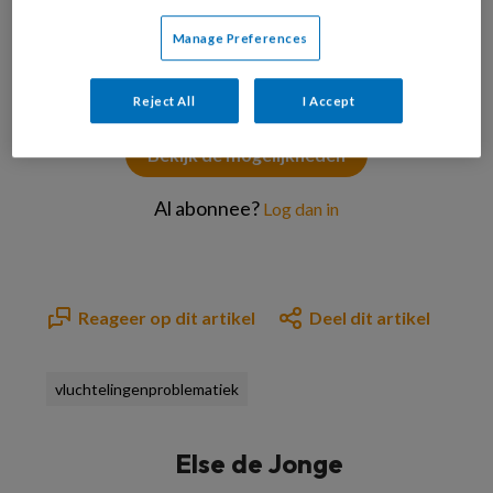
PREMIUM
Manage Preferences
Reject All
I Accept
Bekijk de mogelijkheden
Al abonnee?
Log dan in
Reageer op dit artikel
Deel dit artikel
vluchtelingenproblematiek
Else de Jonge