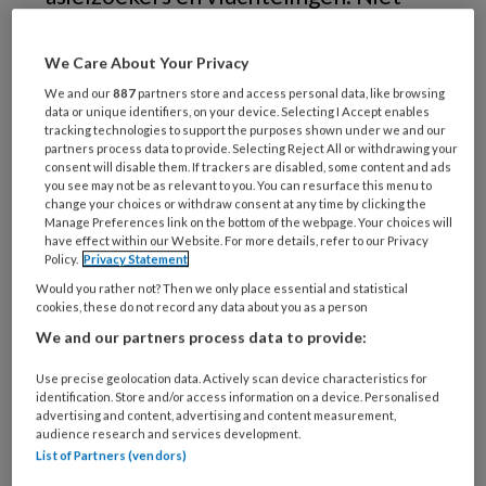
altijd worden daarbij de juiste cijfers
gebruikt. Terwijl die er nogal toe doen.
We Care About Your Privacy
De publicatie
Vluchtelingen in getallen
We and our
887
partners store and access personal data, like browsing
data or unique identifiers, on your device. Selecting I Accept enables
van Vluchtelingenwerk Nederland is
tracking technologies to support the purposes shown under we and our
partners process data to provide. Selecting Reject All or withdrawing your
gebaseerd op de meest actuele cijfers
consent will disable them. If trackers are disabled, some content and ads
van IND, DUO, COA, CBS, Eurostat en
you see may not be as relevant to you. You can resurface this menu to
change your choices or withdraw consent at any time by clicking the
UNHCR over vluchtelingen en
Manage Preferences link on the bottom of the webpage. Your choices will
have effect within our Website. For more details, refer to our Privacy
asielzoekers in Nederland, Europa en
Policy.
Privacy Statement
wereldwijd. Wij zochten erin op
Would you rather not? Then we only place essential and statistical
cookies, these do not record any data about you as a person
hoeveel mensen er de afgelopen jaren
We and our partners process data to provide:
feitelijk bescherming zochten in
Use precise geolocation data. Actively scan device characteristics for
Nederland en ook hoeveel van hen
identification. Store and/or access information on a device. Personalised
daadwerkelijk een status kregen.
advertising and content, advertising and content measurement,
audience research and services development.
List of Partners (vendors)