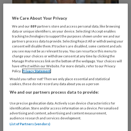
We Care About Your Privacy
We and our
889
partners store and access personal data, like browsing
data or unique identifiers, on your device. Selecting I Accept enables
tracking technologies to support the purposes shown under we and our
partners process data to provide. Selecting Reject All or withdrawing your
consent will disable them. If trackers are disabled, some content and ads
Mensenrechten zijn onderdeel van de
you see may not be as relevant to you. You can resurface this menu to
beroepscode en het beroepsprofiel van sociaal
change your choices or withdraw consent at any time by clicking the
Manage Preferences link on the bottom of the webpage. Your choices will
werkers. Zij behoren dus tot de professionele
have effect within our Website. For more details, refer to our Privacy
Policy.
Privacy Statement
standaard van het beroep en zijn daarmee een
Would you rather not? Then we only place essential and statistical
belangrijke grondslag voor het handelen.
cookies, these do not record any data about you as a person
Daarmee is sociaal werk niet per se het
We and our partners process data to provide:
mensenrechtenberoep bij uitstek: het
universele karakter van deze rechten maakt
Use precise geolocation data. Actively scan device characteristics for
identification. Store and/or access information on a device. Personalised
dat die in beginsel een handelingskader
advertising and content, advertising and content measurement,
audience research and services development.
vormen voor alle beroepen. Maar sociaal
List of Partners (vendors)
werkers hebben, net als bijvoorbeeld artsen en