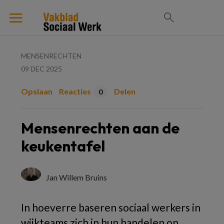
MENSENRECHTEN
09 DEC 2025
Opslaan
Reacties
Delen
0
Mensenrechten aan de
keukentafel
Jan Willem Bruins
In hoeverre baseren sociaal werkers in
wijkteams zich in hun handelen op