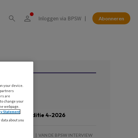
Inloggen via BPSW
Abonneren
on your device.
ees ook
 partners
ers are
 to change your
the webpage.
 AUGUSTUS 2026
cy Statement
ronnenlijst editie 4-2026
y data about you
 AUGUSTUS 2026
VAN DE BPSW INTERVIEW