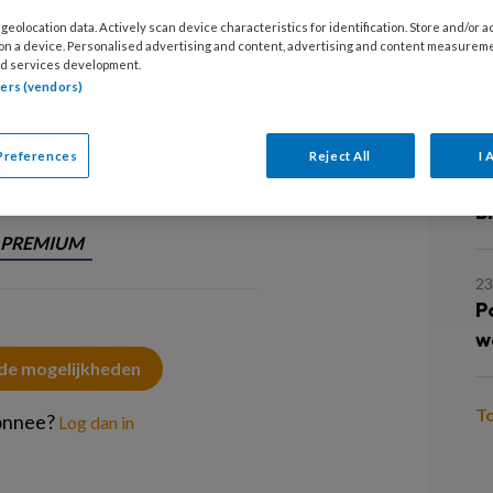
W
geolocation data. Actively scan device characteristics for identification. Store and/or 
deerde sociale wetenschappen, master
 on a device. Personalised advertising and content, advertising and content measurem
d services development.
vraagstukken. Ze werkte als
3
tners (vendors)
 de gemeente Wijdemeren, en is
M
het beleidsteam Sociaal Domein.
Preferences
Reject All
I 
2 
B
PREMIUM
23
P
w
 de mogelijkheden
T
onnee?
Log dan in