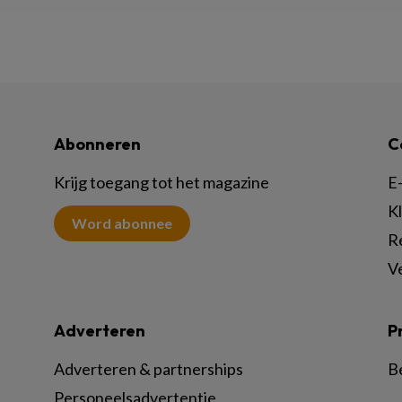
Abonneren
C
Krijg toegang tot het magazine
E-
K
Word abonnee
R
V
Adverteren
P
Adverteren & partnerships
B
Personeelsadvertentie