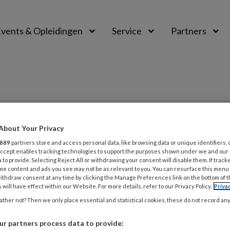
vents & Opleidingen
Service
Partners
About Your Privacy
PREMIUM
889
partners store and access personal data, like browsing data or unique identifiers, 
L
 Accept enables tracking technologies to support the purposes shown under we and our
Opslaan
Reacties
Delen
0
 to provide. Selecting Reject All or withdrawing your consent will disable them. If track
me content and ads you see may not be as relevant to you. You can resurface this menu
ithdraw consent at any time by clicking the Manage Preferences link on the bottom of 
4
 bijgezet’
 will have effect within our Website. For more details, refer to our Privacy Policy.
Priva
B
ther not? Then we only place essential and statistical cookies, these do not record an
r partners process data to provide:
4