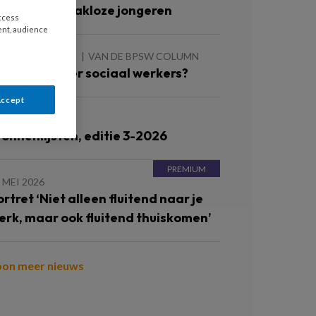
erken met dakloze jongeren
access
ent, audience
 AUGUSTUS 2026
VAN DE BPSW COLUMN
eer of minder sociaal werkers?
Accept
JUNI 2026
ronnenlijsten, editie 3-2026
 MEI 2026
ortret ‘Niet alleen fluitend naar je
erk, maar ook fluitend thuiskomen’
oon meer nieuws