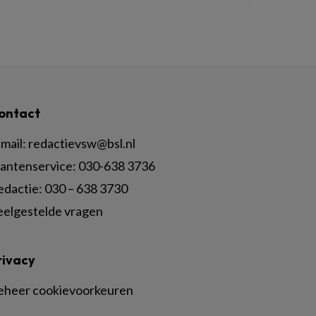
ontact
mail:
redactievsw@bsl.nl
lantenservice: 030-638 3736
edactie: 030 – 638 3730
eelgestelde vragen
rivacy
eheer cookievoorkeuren