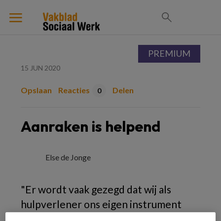
PREMIUM
15 JUN 2020
Opslaan
Reacties
Delen
0
Aanraken is helpend
Else de Jonge
"Er wordt vaak gezegd dat wij als
hulpverlener ons eigen instrument
zijn, maar een deel van dat instrument