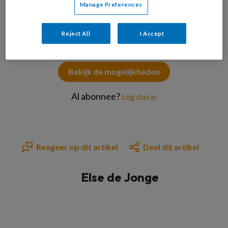
Manage Preferences
PREMIUM
Reject All
I Accept
Bekijk de mogelijkheden
Al abonnee?
Log dan in
Reageer op dit artikel
Deel dit artikel
Else de Jonge