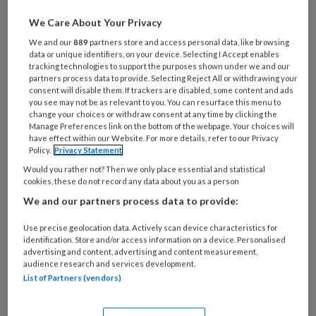
zouden we niet mogen gebruiken. Het
We Care About Your Privacy
aanraken van cliënten is voor veel
We and our
889
partners store and access personal data, like browsing
data or unique identifiers, on your device. Selecting I Accept enables
collega’s taboe. Er heerst angst dat
tracking technologies to support the purposes shown under we and our
iemand aanraken tegen je gebruikt
partners process data to provide. Selecting Reject All or withdrawing your
consent will disable them. If trackers are disabled, some content and ads
gaat worden. Ik geloof juist dat
you see may not be as relevant to you. You can resurface this menu to
change your choices or withdraw consent at any time by clicking the
aanraking - een knuffel, een arm om
Manage Preferences link on the bottom of the webpage. Your choices will
have effect within our Website. For more details, refer to our Privacy
iemands schouder – een manier is om
Policy.
Privacy Statement
nabijheid uit te drukken en dat het
Would you rather not? Then we only place essential and statistical
cookies, these do not record any data about you as a person
heel helpend kan zijn. Je moet als
We and our partners process data to provide:
hulpverlener wel weten waarom je het
doet, zeker weten dat de aanraking in
Use precise geolocation data. Actively scan device characteristics for
identification. Store and/or access information on a device. Personalised
het belang van de cliënt is en diens
advertising and content, advertising and content measurement,
audience research and services development.
grenzen respecteren.
List of Partners (vendors)