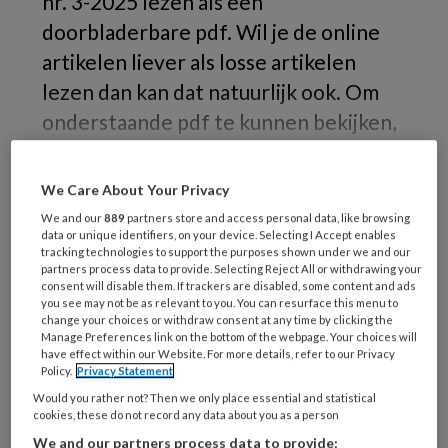
nr. 3-2025 lezen als een
doorbladerbare pdf. Wil je de online
artikelen liever als losse artikelen
lezen dan kan dat natuurlijk ook. Om
onderstaande pdf te kunnen bekijken,
moet je ingelogd zijn.
We Care About Your Privacy
We and our
889
partners store and access personal data, like browsing
data or unique identifiers, on your device. Selecting I Accept enables
PREMIUM
tracking technologies to support the purposes shown under we and our
partners process data to provide. Selecting Reject All or withdrawing your
consent will disable them. If trackers are disabled, some content and ads
Wilt u dit artikel lezen?
you see may not be as relevant to you. You can resurface this menu to
change your choices or withdraw consent at any time by clicking the
Neem Vakblad Sociaal Werk een maand
Manage Preferences link on the bottom of the webpage. Your choices will
have effect within our Website. For more details, refer to our Privacy
gratis op proef. Na een maand stopt het
Policy.
Privacy Statement
abonnement automatisch.
Would you rather not? Then we only place essential and statistical
cookies, these do not record any data about you as a person
We and our partners process data to provide: