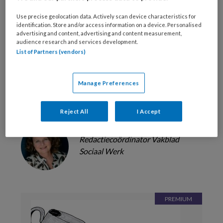
Use precise geolocation data. Actively scan device characteristics for
Bekijk de mogelijkheden
identification. Store and/or access information on a device. Personalised
advertising and content, advertising and content measurement,
audience research and services development.
Al abonnee?
Log dan in
List of Partners (vendors)
Manage Preferences
Reageer op dit artikel
Deel dit artikel
Reject All
I Accept
Macella Strauss
Redactiecoördinator Vakblad
Sociaal Werk