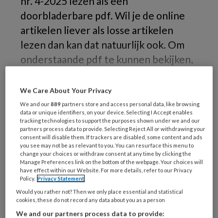
nr. 4-2025 lezen als een
doorbladerbare pdf. Wil je de online
artikelen liever als losse artikelen
lezen dan kan dat natuurlijk ook. Om
onderstaande pdf te kunnen bekijken,
moet je ingelogd zijn.
We Care About Your Privacy
We and our
889
partners store and access personal data, like browsing
data or unique identifiers, on your device. Selecting I Accept enables
PREMIUM
tracking technologies to support the purposes shown under we and our
partners process data to provide. Selecting Reject All or withdrawing your
consent will disable them. If trackers are disabled, some content and ads
Wilt u dit artikel lezen?
you see may not be as relevant to you. You can resurface this menu to
change your choices or withdraw consent at any time by clicking the
Neem Vakblad Sociaal Werk een maand
Manage Preferences link on the bottom of the webpage. Your choices will
have effect within our Website. For more details, refer to our Privacy
gratis op proef. Na een maand stopt het
Policy.
Privacy Statement
abonnement automatisch.
Would you rather not? Then we only place essential and statistical
cookies, these do not record any data about you as a person
We and our partners process data to provide: