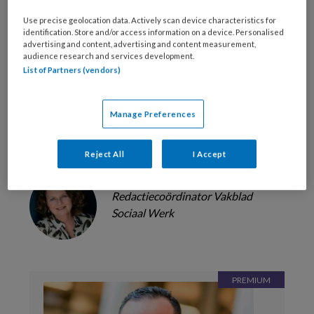
Use precise geolocation data. Actively scan device characteristics for
identification. Store and/or access information on a device. Personalised
Bekijk de mogelijkheden
advertising and content, advertising and content measurement,
audience research and services development.
Al abonnee?
Log dan in
List of Partners (vendors)
Manage Preferences
Reageer op dit artikel
Deel dit artikel
Reject All
I Accept
Macella Strauss
Redactiecoördinator Vakblad
Sociaal Werk