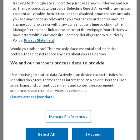
tracking technologies to support the purposes shown under we and our
partners process data to provide. Selecting Reject All or withdrawing your
consent will disable them. If trackers are disabled, some content and ads
you see may not be as relevant to you. You can resurface this menu to
change your choices or withdraw consent at any time by clicking the
Omgaan met hoarding ‘Hij wil met
Manage Preferences link on the bottom of the webpage. Your choices will
have effect within our Website. For more details, refer to our Privacy
rust gelaten worden in zijn veilige
Policy.
Privacy Statement
coconnetje’
Would you rather not? Then we only place essential and statistical
cookies, these do not record any data about you as a person
'Ik ben persoonlijk begeleider op een
We and our partners process data to provide:
woonlocatie. Sinds 2013 hebben we een bewoner
Use precise geolocation data. Actively scan device characteristics for
met een matig verstandelijke beperking. Hij kan
identification. Store and/or access information on a device. Personalised
advertising and content, advertising and content measurement,
niet lezen en schrijven, maar heeft wél een
audience research and services development.
betaalde baan bij een sociaal ontwikkelbedrijf. Hij
List of Partners (vendors)
is snel overprikkeld in onze drukke omgeving,
midden in een grote stad en met elf
Manage Preferences
medebewoners. Hij heeft moeite om zijn kamer te
onderhouden, opruimen, afwassen en
Reject All
I Accept
schoonhouden doet hij niet. Hij is verslaafd aan