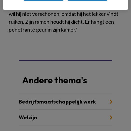
alcohol en urineert regelmatig in bed. Zijn lakens
wil hij niet verschonen, omdat hij het lekker vindt
ruiken. Zijn ramen houdt hij dicht. Er hangt een
penetrante geur in zijn kamer.'
Andere thema's
Bedrijfsmaatschappelijk werk
Welzijn