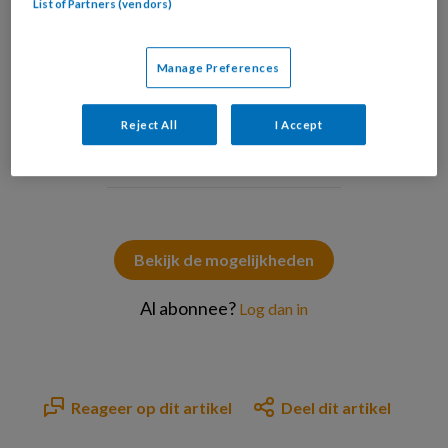
List of Partners (vendors)
Manage Preferences
*** Local Caption *** © SilviaJansen / Getty Images / iStock
Reject All
I Accept
PREMIUM
Bekijk de mogelijkheden
Al abonnee?
Log dan in
Reageer op dit artikel
Deel dit artikel