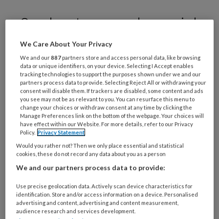
Over de grote meerwaarde van sociaal
werkers binnen het verpleeghuis is,
We Care About Your Privacy
denkt Nienke van der Kaap,
We and our
887
partners store and access personal data, like browsing
onvoldoende bekend, ook binnen de
data or unique identifiers, on your device. Selecting I Accept enables
tracking technologies to support the purposes shown under we and our
beroepsgroep zelf. Terwijl zij daar een
partners process data to provide. Selecting Reject All or withdrawing your
consent will disable them. If trackers are disabled, some content and ads
groot en positief verschil kunnen
you see may not be as relevant to you. You can resurface this menu to
maken.
change your choices or withdraw consent at any time by clicking the
Manage Preferences link on the bottom of the webpage. Your choices will
have effect within our Website. For more details, refer to our Privacy
Policy.
Privacy Statement
Would you rather not? Then we only place essential and statistical
cookies, these do not record any data about you as a person
We and our partners process data to provide:
Use precise geolocation data. Actively scan device characteristics for
identification. Store and/or access information on a device. Personalised
advertising and content, advertising and content measurement,
audience research and services development.