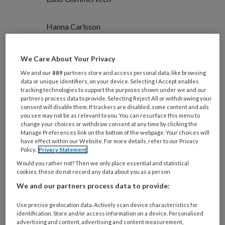
Hanna Carlsson
Sociaal werk wordt steeds belangrijker
We Care About Your Privacy
in de zorg en ondersteuning voor
We and our
889
partners store and access personal data, like browsing
data or unique identifiers, on your device. Selecting I Accept enables
ouderen. Dat geldt zeker in de grote
tracking technologies to support the purposes shown under we and our
partners process data to provide. Selecting Reject All or withdrawing your
steden, waar de diversiteit onder
consent will disable them. If trackers are disabled, some content and ads
you see may not be as relevant to you. You can resurface this menu to
ouderen snel toeneemt. Het
change your choices or withdraw consent at any time by clicking the
overbruggen van sociale afstand en
Manage Preferences link on the bottom of the webpage. Your choices will
have effect within our Website. For more details, refer to our Privacy
het werken aan vertrouwen is een
Policy.
Privacy Statement
voorwaarde voor goede en
Would you rather not? Then we only place essential and statistical
cookies, these do not record any data about you as a person
toegankelijke zorg. Studenten sociaal
We and our partners process data to provide:
werk, vooral studenten die zelf een
Use precise geolocation data. Actively scan device characteristics for
migratieachtergrond hebben, kunnen
identification. Store and/or access information on a device. Personalised
advertising and content, advertising and content measurement,
als toekomstig professionals straks