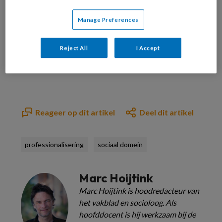
Manage Preferences
Bekijk de mogelijkheden
Reject All
I Accept
Al abonnee?
Log dan in
Reageer op dit artikel
Deel dit artikel
professionalisering
sociaal domein
Marc Hoijtink
Marc Hoijtink is hoodredacteur van
het vakblad en socioloog. Als
hoofddocent is hij werkzaam bij de