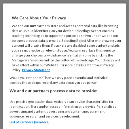
In 1967 schreef Bertje Jens een boek
dat decennialang verplichte literatuur
We Care About Your Privacy
was op sociale academies:
We and our
889
partners store and access personal data, like browsing
data or unique identifiers, on your device. Selecting I Accept enables
Beroepsethiek en de code van de
tracking technologies to support the purposes shown under we and our
maatschappelijk werker
. Vijf jaar
partners process data to provide. Selecting Reject All or withdrawing your
consent will disable them. If trackers are disabled, some content and ads
daarvoor schreef zij de eerste
you see may not be as relevant to you. You can resurface this menu to
change your choices or withdraw consent at any time by clicking the
beroepscode voor maatschappelijk
Manage Preferences link on the bottom of the webpage. Your choices will
have effect within our Website. For more details, refer to our Privacy
werkers. Je kunt het je nu bijna niet
Policy.
Privacy Statement
voorstellen, maar tussen 1952 en 1965
Would you rather not? Then we only place essential and statistical
cookies, these do not record any data about you as a person
had Nederland een ministerie van
We and our partners process data to provide:
Maatschappelijk Werk.
Use precise geolocation data. Actively scan device characteristics for
identification. Store and/or access information on a device. Personalised
advertising and content, advertising and content measurement,
audience research and services development.
PREMIUM
List of Partners (vendors)