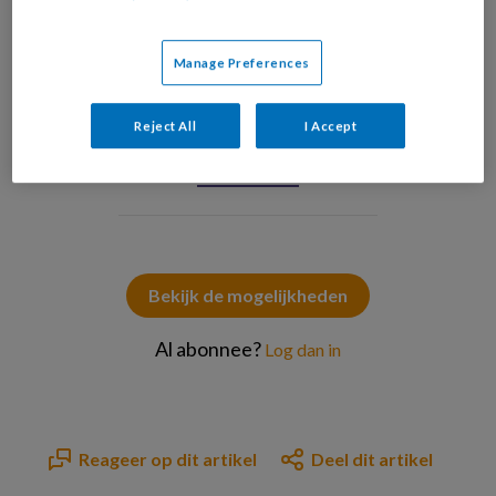
Manage Preferences
AdobeStock Andrey Popov
Reject All
I Accept
PREMIUM
Bekijk de mogelijkheden
Al abonnee?
Log dan in
Reageer op dit artikel
Deel dit artikel