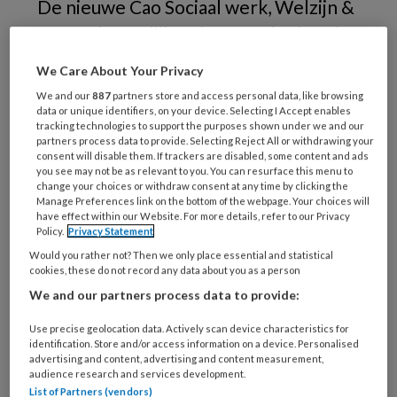
De nieuwe Cao Sociaal werk, Welzijn &
Maatschappelijke Dienstverlening ging
in juli van dit jaar in. Nieuw zijn onder
We Care About Your Privacy
andere de loonsverhoging van 15
We and our
887
partners store and access personal data, like browsing
procent, de inzet op meer inspraak, de
data or unique identifiers, on your device. Selecting I Accept enables
tracking technologies to support the purposes shown under we and our
aanpak van de hoge werkdruk voor
partners process data to provide. Selecting Reject All or withdrawing your
consent will disable them. If trackers are disabled, some content and ads
sociaal werkers in vaste dienst en de
you see may not be as relevant to you. You can resurface this menu to
change your choices or withdraw consent at any time by clicking the
verhoging van de
Manage Preferences link on the bottom of the webpage. Your choices will
onregelmatigheidstoeslag.
have effect within our Website. For more details, refer to our Privacy
Policy.
Privacy Statement
Would you rather not? Then we only place essential and statistical
cookies, these do not record any data about you as a person
We and our partners process data to provide:
Use precise geolocation data. Actively scan device characteristics for
identification. Store and/or access information on a device. Personalised
advertising and content, advertising and content measurement,
audience research and services development.
List of Partners (vendors)