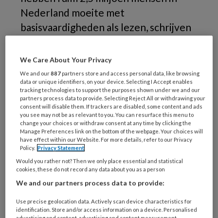
Nederland moeite met
basisvaardigheden als lezen, schrijven
en/of digitale competenties. Het gaat
zowel om mensen met een
We Care About Your Privacy
migratieachtergrond die Nederlands
We and our
887
partners store and access personal data, like browsing
data or unique identifiers, on your device. Selecting I Accept enables
als tweede taal hebben, als om mensen
tracking technologies to support the purposes shown under we and our
die in Nederland geboren en getogen
partners process data to provide. Selecting Reject All or withdrawing your
consent will disable them. If trackers are disabled, some content and ads
zijn en Nederlands als eerste taal
you see may not be as relevant to you. You can resurface this menu to
change your choices or withdraw consent at any time by clicking the
hebben. De laatste groep is minder
Manage Preferences link on the bottom of the webpage. Your choices will
have effect within our Website. For more details, refer to our Privacy
zichtbaar dan de eerste.
Policy.
Privacy Statement
Would you rather not? Then we only place essential and statistical
cookies, these do not record any data about you as a person
We and our partners process data to provide:
Use precise geolocation data. Actively scan device characteristics for
identification. Store and/or access information on a device. Personalised
advertising and content, advertising and content measurement,