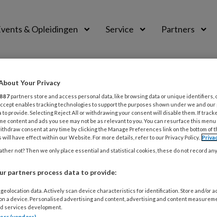
vents & Opleidingen
Service
Partners
About Your Privacy
887
partners store and access personal data, like browsing data or unique identifiers, 
 Accept enables tracking technologies to support the purposes shown under we and our
 to provide. Selecting Reject All or withdrawing your consent will disable them. If track
me content and ads you see may not be as relevant to you. You can resurface this menu
ithdraw consent at any time by clicking the Manage Preferences link on the bottom of 
 will have effect within our Website. For more details, refer to our Privacy Policy.
Priva
ther not? Then we only place essential and statistical cookies, these do not record an
US 2024
ACHTERGROND
TAAL
r partners process data to provide:
nderschat probleem
geolocation data. Actively scan device characteristics for identification. Store and/or 
 on a device. Personalised advertising and content, advertising and content measurem
en onderschat probleem in onze samenleving: naar schatti
d services development.
tners (vendors)