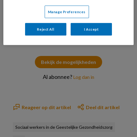
betekenis verliezen, voelbaar. Foto: Victoria Ushkanova
Manage Preferences
PREMIUM
Reject All
I Accept
Bekijk de mogelijkheden
Al abonnee?
Log dan in
Reageer op dit artikel
Deel dit artikel
Sociaal werkers in de Geestelijke Gezondheidszorg