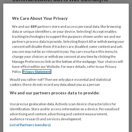
Smulders doet in haar sociale
kunstpraktijk. ‘Van contact aangaan
We Care About Your Privacy
met iemand wiens spraak verstomd is,
We and our
889
partners store and access personal data, like browsing
data or unique identifiers, on your device. Selecting I Accept enables
ga je beter luisteren.'
tracking technologies to support the purposes shown under we and our
partners process data to provide. Selecting Reject All or withdrawing your
consent will disable them. If trackers are disabled, some content and ads
you see may not be as relevant to you. You can resurface this menu to
change your choices or withdraw consent at any time by clicking the
Manage Preferences link on the bottom of the webpage. Your choices will
have effect within our Website. For more details, refer to our Privacy
Policy.
Privacy Statement
Would you rather not? Then we only place essential and statistical
cookies, these do not record any data about you as a person
We and our partners process data to provide:
Use precise geolocation data. Actively scan device characteristics for
identification. Store and/or access information on a device. Personalised
advertising and content, advertising and content measurement,
audience research and services development.
In de performance Baden omschrijven mensen die door een
List of Partners (vendors)
hersenbeschadiging moeite hebben met taal, spraak of gebaren hun
omgeving. Zij maken het gevoel van desoriëntatie dat ontstaat als woorden