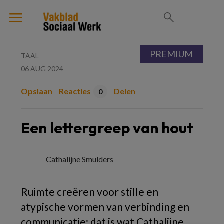
PREMIUM
TAAL
06 AUG 2024
Opslaan
Reacties
Delen
0
Een lettergreep van hout
Cathalijne Smulders
Ruimte creëren voor stille en
atypische vormen van verbinding en
communicatie: dat is wat Cathalijne