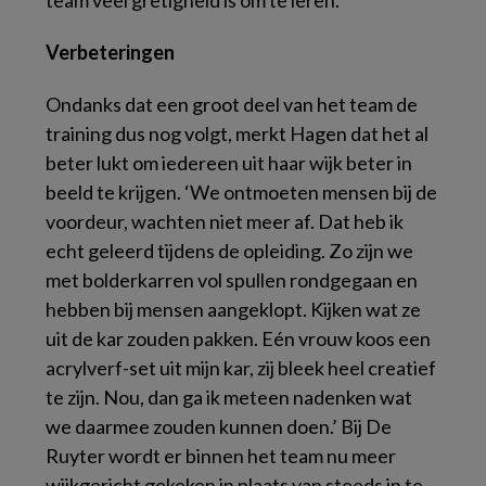
team veel gretigheid is om te leren.
Verbeteringen
Ondanks dat een groot deel van het team de
training dus nog volgt, merkt Hagen dat het al
beter lukt om iedereen uit haar wijk beter in
beeld te krijgen. ‘We ontmoeten mensen bij de
voordeur, wachten niet meer af. Dat heb ik
echt geleerd tijdens de opleiding. Zo zijn we
met bolderkarren vol spullen rondgegaan en
hebben bij mensen aangeklopt. Kijken wat ze
uit de kar zouden pakken. Eén vrouw koos een
acrylverf-set uit mijn kar, zij bleek heel creatief
te zijn. Nou, dan ga ik meteen nadenken wat
we daarmee zouden kunnen doen.’ Bij De
Ruyter wordt er binnen het team nu meer
wijkgericht gekeken in plaats van steeds in te