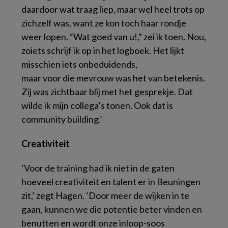
daardoor wat traag liep, maar wel heel trots op
zichzelf was, want ze kon toch haar rondje
weer lopen. “Wat goed van u!,” zei ik toen. Nou,
zoiets schrijf ik op in het logboek. Het lijkt
misschien iets onbeduidends,
maar voor die mevrouw was het van betekenis.
Zij was zichtbaar blij met het gesprekje. Dat
wilde ik mijn collega’s tonen. Ook dat is
community building.’
Creativiteit
‘Voor de training had ik niet in de gaten
hoeveel creativiteit en talent er in Beuningen
zit,’ zegt Hagen. ‘Door meer de wijken in te
gaan, kunnen we die potentie beter vinden en
benutten en wordt onze inloop-soos