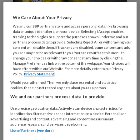
We Care About Your Privacy
Judith de Ruyter:‘Het draait niet om de acties zelf – zoals een buurtfeest of
We and our
889
partners store and access personal data, like browsing
moestuin – maar om het effect ervan’
data or unique identifiers, on your device. Selecting I Accept enables
tracking technologies to support the purposes shown under we and our
‘Er was laatst iemand in mijn wijk – ik werk in de
partners process data to provide. Selecting Reject All or withdrawing your
consent will disable them. If trackers are disabled, some content and ads
omgeving Beuningen – die graag een moestuin
you see may not be as relevant to you. You can resurface this menu to
wilde beginnen,’ vertelt Elly Hagen. ‘Ik heb
change your choices or withdraw consent at any time by clicking the
Manage Preferences link on the bottom of the webpage. Your choices will
toen gekeken waar we een stuk rond konden
have effect within our Website. For more details, refer to our Privacy
krijgen. Die vond ik, samen met wat vrijwilligers
Policy.
Privacy Statement
met groene vingers, en nu is dat echt een
Would you rather not? Then we only place essential and statistical
cookies, these do not record any data about you as a person
bloeiende plek waar veel mensen
We and our partners process data to provide:
samenkomen. Hebben ze groentes over, zoals
wortels, dan brengen ze die naar de
Use precise geolocation data. Actively scan device characteristics for
identification. Store and/or access information on a device. Personalised
voedselbank. De buurt leeft echt op van zo’n
advertising and content, advertising and content measurement,
audience research and services development.
initiatief.’ Of neem die keer dat een Syrische
List of Partners (vendors)
man graag Nederlandse mensen wilde leren