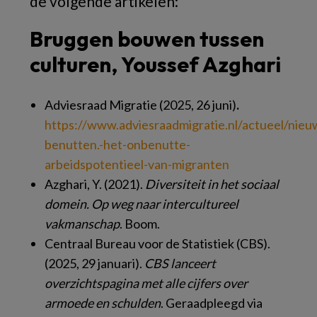
de volgende artikelen:
Bruggen bouwen tussen
culturen, Youssef Azghari
Adviesraad Migratie (2025, 26 juni)
.
https://www.adviesraadmigratie.nl/actueel/nie
benutten.-het-onbenutte-
arbeidspotentieel-van-migranten
Azghari, Y. (2021).
Diversiteit in het sociaal
domein. Op weg naar intercultureel
vakmanschap
. Boom.
Centraal Bureau voor de Statistiek (CBS).
(2025, 29 januari).
CBS lanceert
overzichtspagina met alle cijfers over
armoede en schulden
. Geraadpleegd via