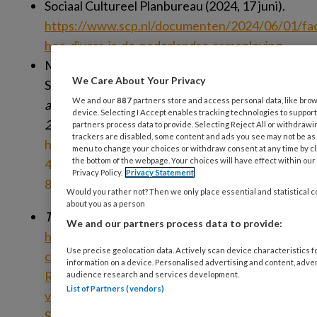
Sociaal Cultureel Planbureau (2024, 17 juni).
https://www.scp.nl/documenten/2024/06/01/fa
hoe-divers-is-de-nederlandse-samenleving
Ministerie van Volksgezondheid, Welzijn en
We Care About Your Privacy
Sport. (2020).
Gezondheid breed op de
We and our
887
partners store and access personal data, like brows
agenda. Landelijke nota gezondheidsbeleid
device. Selecting I Accept enables tracking technologies to suppo
2020–2024
.
partners process data to provide. Selecting Reject All or withdrawin
trackers are disabled, some content and ads you see may not be as 
https://open.overheid.nl/documenten/ronl-
menu to change your choices or withdraw consent at any time by c
the bottom of the webpage. Your choices will have effect within our 
4b47ffb9-76f1-4550-8c07-
Privacy Policy.
Privacy Statement
846124b42818/pdf
Would you rather not? Then we only place essential and statistical c
about you as a person
Trimbos-instituut
(2023).
We and our partners process data to provide:
https://www.trimbos.nl/wp-
Use precise geolocation data. Actively scan device characteristics fo
content/uploads/2023/11/AF1488-
information on a device. Personalised advertising and content, adv
Rapport-een-onderbouwingsdocument-
audience research and services development.
List of Partners (vendors)
van-het-programma-Welbevinden-op-
School.pdf