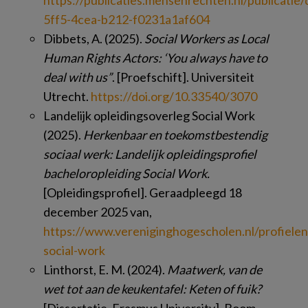
https://publicaties.mensenrechten.nl/publicatie
5ff5-4cea-b212-f0231a1af604
Dibbets, A. (2025).
Social Workers as Local
Human Rights Actors: ‘You always have to
deal with us”
. [Proefschift]. Universiteit
Utrecht.
https://doi.org/10.33540/3070
Landelijk opleidingsoverleg Social Work
(2025).
Herkenbaar en toekomstbestendig
sociaal werk: Landelijk opleidingsprofiel
bacheloropleiding Social Work.
[Opleidingsprofiel]. Geraadpleegd 18
december 2025 van,
https://www.vereniginghogescholen.nl/profiele
social-work
Linthorst, E. M. (2024).
Maatwerk, van de
wet tot aan de keukentafel: Keten of fuik?