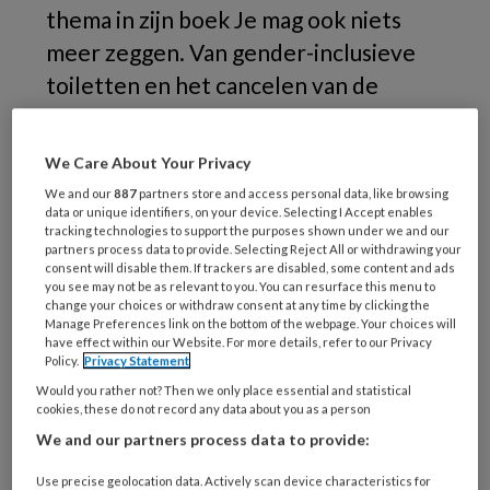
thema in zijn boek
Je mag ook niets
meer zeggen
. Van gender-inclusieve
toiletten en het cancelen van de
cancelcultuur tot traumaporno en
dementievriendelijke wijken: het komt
We Care About Your Privacy
allemaal aan bod en bij elk onderwerp
We and our
887
partners store and access personal data, like browsing
maakt de auteur duidelijk wat het
data or unique identifiers, on your device. Selecting I Accept enables
tracking technologies to support the purposes shown under we and our
cruciale belang van taal is. In gesprek
partners process data to provide. Selecting Reject All or withdrawing your
consent will disable them. If trackers are disabled, some content and ads
over een vlijmscherp, hoopvol en
you see may not be as relevant to you. You can resurface this menu to
change your choices or withdraw consent at any time by clicking the
praktisch boek.
Manage Preferences link on the bottom of the webpage. Your choices will
have effect within our Website. For more details, refer to our Privacy
Policy.
Privacy Statement
Would you rather not? Then we only place essential and statistical
cookies, these do not record any data about you as a person
We and our partners process data to provide:
Use precise geolocation data. Actively scan device characteristics for