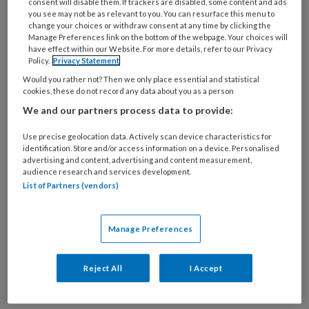
consent will disable them. If trackers are disabled, some content and ads
you see may not be as relevant to you. You can resurface this menu to
change your choices or withdraw consent at any time by clicking the
Manage Preferences link on the bottom of the webpage. Your choices will
have effect within our Website. For more details, refer to our Privacy
Policy.
Privacy Statement
Taal om je werk te onderbouwen
Would you rather not? Then we only place essential and statistical
cookies, these do not record any data about you as a person
De sociale kwaliteit-benadering biedt
We and our partners process data to provide:
professionals een kader om kritisch te reflecteren
op hun werk en prioriteiten te stellen. Ze daagt
Use precise geolocation data. Actively scan device characteristics for
identification. Store and/or access information on a device. Personalised
professionals uit om hun interventies in een
advertising and content, advertising and content measurement,
bredere maatschappelijke context te plaatsen:
audience research and services development.
List of Partners (vendors)
wie bereiken zij met hun werk en wie niet? Welke
structurele ongelijkheden blijven buiten beeld?
Drie voorbeelden uit de praktijk.
Manage Preferences
Reject All
I Accept