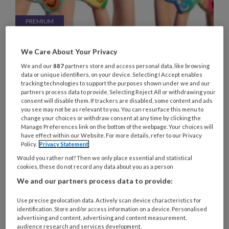
Meewerken aan onderzoek.
We Care About Your Privacy
‘Telkens weer de vraag of we een
We and our
887
partners store and access personal data, like browsing
blik kinderen willen opentrekken’
data or unique identifiers, on your device. Selecting I Accept enables
tracking technologies to support the purposes shown under we and our
'Sinds anderhalf jaar werk ik voor Stichting Dock
partners process data to provide. Selecting Reject All or withdrawing your
consent will disable them. If trackers are disabled, some content and ads
als sociaal makelaar jeugd in Utrecht. Wekelijks
you see may not be as relevant to you. You can resurface this menu to
organiseer ik een open activiteit in een nieuwe
change your choices or withdraw consent at any time by clicking the
Manage Preferences link on the bottom of the webpage. Your choices will
wijk, waar de voorzieningen voor kinderen verder
have effect within our Website. For more details, refer to our Privacy
ontbreken. Bij gebrek aan een eigen ruimte zitten
Policy.
Privacy Statement
we tijdelijk in een school. Van daaruit probeer ik
Would you rather not? Then we only place essential and statistical
cookies, these do not record any data about you as a person
de sociale cohesie in de wijk op gang te brengen.
We and our partners process data to provide:
Ik heb een Kinderraad opgezet en onderhoud
contacten met alle scholen in de wijk.
Use precise geolocation data. Actively scan device characteristics for
identification. Store and/or access information on a device. Personalised
advertising and content, advertising and content measurement,
audience research and services development.