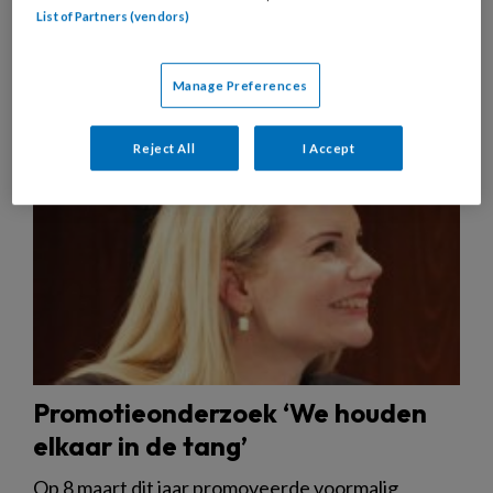
List of Partners (vendors)
1 JUNI 2023
INTERVIEW
JEUGD EN OPVOEDING
Manage Preferences
Reject All
I Accept
Promotieonderzoek ‘We houden
elkaar in de tang’
Op 8 maart dit jaar promoveerde voormalig