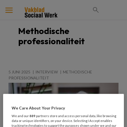
Methodische
professionaliteit
5 JUNI 2025
INTERVIEW
METHODISCHE
PROFESSIONALITEIT
We Care About Your Privacy
We and our
889
partners store and access personal data, like browsing
data or unique identifiers, on your device. Selecting I Accept enables
tracking technologies to support the purposes shown under we and our