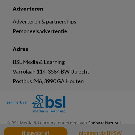
Adverteren
Adverteren & partnerships
Personeelsadvertentie
Adres
BSL Media & Learning
Varrolaan 114, 3584 BW Utrecht
Postbus 246, 3990 GA Houten
© BSL Media & Learning, onderdeel van
|
Springer Nature
|
|
Privacy Statement
Disclaimer
Voorwaarden
Inloggen via BPSW
Nieuwsbrief