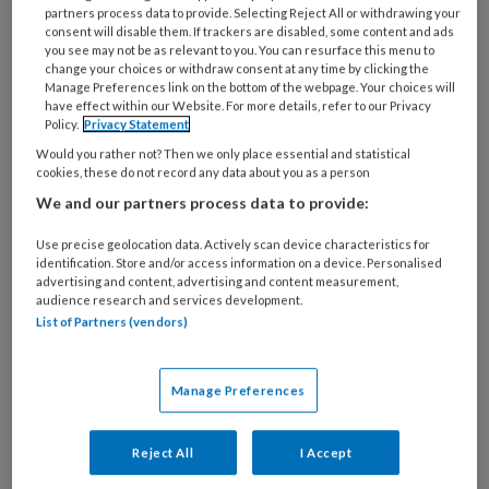
partners process data to provide. Selecting Reject All or withdrawing your
consent will disable them. If trackers are disabled, some content and ads
you see may not be as relevant to you. You can resurface this menu to
change your choices or withdraw consent at any time by clicking the
Manage Preferences link on the bottom of the webpage. Your choices will
have effect within our Website. For more details, refer to our Privacy
Policy.
Privacy Statement
‘Krachtwerk wakkert een vuurtje
Would you rather not? Then we only place essential and statistical
cookies, these do not record any data about you as a person
aan’
We and our partners process data to provide:
Judith Wolf nam eind 2024 afscheid als
Use precise geolocation data. Actively scan device characteristics for
hoogleraar Maatschappelijke zorg bij de Radboud
identification. Store and/or access information on a device. Personalised
Universiteit, waar ze zich vooral inzette voor hulp
advertising and content, advertising and content measurement,
audience research and services development.
aan mensen in de marge van de samenleving. Max
List of Partners (vendors)
Huber en Mariël spreken haar over haar
drijfveren, de rol van sociaal werkers en haar aan
Manage Preferences
populariteit winnende Krachtwerk-methode. ‘De
gesprekken met mensen die ongelooflijk veel
Reject All
I Accept
hebben meegemaakt en proberen te overleven,
raakten mij altijd het meest.'