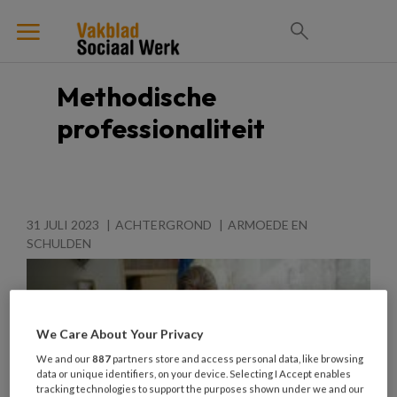
Methodische
professionaliteit
31 JULI 2023
ACHTERGROND
ARMOEDE EN
SCHULDEN
We Care About Your Privacy
We and our
887
partners store and access personal data, like browsing
data or unique identifiers, on your device. Selecting I Accept enables
tracking technologies to support the purposes shown under we and our