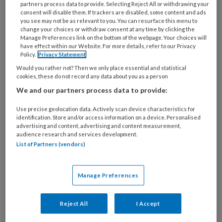
partners process data to provide. Selecting Reject All or withdrawing your
consent will disable them. If trackers are disabled, some content and ads
you see may not be as relevant to you. You can resurface this menu to
change your choices or withdraw consent at any time by clicking the
Manage Preferences link on the bottom of the webpage. Your choices will
have effect within our Website. For more details, refer to our Privacy
Policy.
Privacy Statement
Integrale samenwerking. Voor een
Would you rather not? Then we only place essential and statistical
cookies, these do not record any data about you as a person
lagere energierekening in Soest
We and our partners process data to provide:
Hoe werk je met verschillende soorten
Use precise geolocation data. Actively scan device characteristics for
organisaties en bewoners aan de verduurzaming
identification. Store and/or access information on a device. Personalised
advertising and content, advertising and content measurement,
van een wijk? Onderzoeker Maarten ter Huurne
audience research and services development.
vertelt hoe in de wijk Smitsveen in Soest gebruik
List of Partners (vendors)
werd gemaakt van participatief actieonderzoek.
Met als opbrengst: gezamenlijke acties en
Manage Preferences
creatieve verbindingen tussen
vrijwilligersorganisaties en andere partners, ook
Reject All
I Accept
buiten het project om.