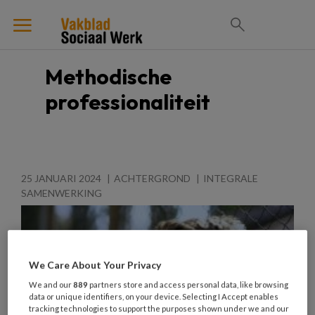
Methodische
professionaliteit
25 JANUARI 2024
ACHTERGROND
INTEGRALE
SAMENWERKING
We Care About Your Privacy
We and our
889
partners store and access personal data, like browsing
data or unique identifiers, on your device. Selecting I Accept enables
tracking technologies to support the purposes shown under we and our