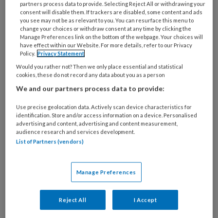
partners process data to provide. Selecting Reject All or withdrawing your
consent will disable them. If trackers are disabled, some content and ads
you see may not be as relevant to you. You can resurface this menu to
change your choices or withdraw consent at any time by clicking the
Manage Preferences link on the bottom of the webpage. Your choices will
have effect within our Website. For more details, refer to our Privacy
Policy.
Privacy Statement
Specialistisch jeugdwerk. Plus-
Would you rather not? Then we only place essential and statistical
cookies, these do not record any data about you as a person
preventie voor de 2 procent
We and our partners process data to provide:
Jongeren die een groot risico lopen om af te
Use precise geolocation data. Actively scan device characteristics for
glijden in de criminaliteit, vallen nu vaak in een
identification. Store and/or access information on a device. Personalised
advertising and content, advertising and content measurement,
kloof tussen regulier jongerenwerk en
audience research and services development.
gespecialiseerde jeugdzorg. Grote
List of Partners (vendors)
overheidsinvesteringen moeten intussen
voorkomen dat deze zorgwekkende groep
Manage Preferences
doorgroeit naar de georganiseerde misdaad. Jan
Dirk de Jong en Nienke de Wit pleiten voor
Reject All
I Accept
‘specialistisch jeugdwerk'.