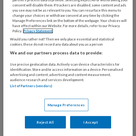
consent will disable them. If trackers are disabled, some content and ads
you see may not be as relevant to you. You can resurface this menu to
change your choices or withdraw consent at any time by clicking the
Manage Preferences link on the bottom of the webpage. Your choices will
have effect within our Website. For more details, refer to our Privacy
Policy.
Privacy Statement
Een solide basismethodiek. ‘Zie
Would you rather not? Then we only place essential and statistical
cookies, these do not record any data about you as a person
sociaal werkers als psychosociale
We and our partners process data to provide:
stressdeskundigen’
Use precise geolocation data. Actively scan device characteristics for
identification. Store and/or access information on a device. Personalised
Geef sociaal werkers een gereedschapskist met
advertising and content, advertising and content measurement,
degelijk gereedschap, en train hen om daarmee te
audience research and services development.
List of Partners (vendors)
werken, zegt Herman de Mönnink. Zo bevorder je
beroepstrots en geef je het sociaal werk een
duidelijk plek in de keten. Drie sociaal werkers
Manage Preferences
reageren: hoe werkbaar is deze oplossing?
Reject All
I Accept