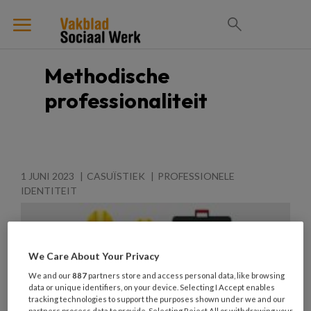
Methodische
professionaliteit
1 JUNI 2023
CASUÏSTIEK
PROFESSIONELE
IDENTITEIT
We Care About Your Privacy
We and our
887
partners store and access personal data, like browsing
data or unique identifiers, on your device. Selecting I Accept enables
tracking technologies to support the purposes shown under we and our
partners process data to provide. Selecting Reject All or withdrawing your