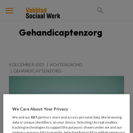
Gehandicaptenzorg
9 DECEMBER 2025
ACHTERGROND
GEHANDICAPTENZORG
We Care About Your Privacy
We and our
887
partners store and access personal data, like browsing
data or unique identifiers, on your device. Selecting I Accept enables
tracking technologies to support the purposes shown under we and our
partners process data to provide. Selecting Reject All or withdrawing your