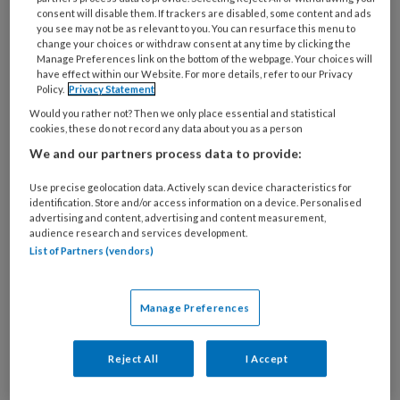
consent will disable them. If trackers are disabled, some content and ads
you see may not be as relevant to you. You can resurface this menu to
change your choices or withdraw consent at any time by clicking the
Manage Preferences link on the bottom of the webpage. Your choices will
have effect within our Website. For more details, refer to our Privacy
De spanning tussen individu en
Policy.
Privacy Statement
gemeenschap Tussen ik en wij
Would you rather not? Then we only place essential and statistical
cookies, these do not record any data about you as a person
Door de neiging om radicaal afstand te nemen van
We and our partners process data to provide:
eerdere ideeën over goede zorg, stevenen we af
Use precise geolocation data. Actively scan device characteristics for
op een samenleving waarin we opnieuw
identification. Store and/or access information on a device. Personalised
advertising and content, advertising and content measurement,
afhankelijk worden van liefdadigheid en zorg
audience research and services development.
binnen de eigen gemeenschap. Volgens
List of Partners (vendors)
Femmianne Bredewold moeten we de spanning
tussen individu en gemeenschap niet langer
Manage Preferences
proberen op te heffen.
Reject All
I Accept