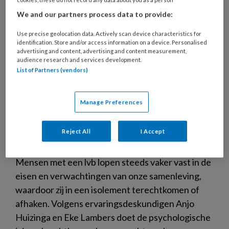
We and our partners process data to provide:
Use precise geolocation data. Actively scan device characteristics for
identification. Store and/or access information on a device. Personalised
advertising and content, advertising and content measurement,
audience research and services development.
List of Partners (vendors)
Manage Preferences
Participatie als dagelijkse strijd
Reject All
I Accept
Constant op je tenen lopen
Mensen met een lvb lopen steeds vaker vast in de
eisen en verwachtingen van onze samenleving,
waardoor zij in een isolement terechtkomen of
afhaken. Volgens ervaringsdeskundigen Anjo
Huizinga en Eke Lambers doet de psychologische