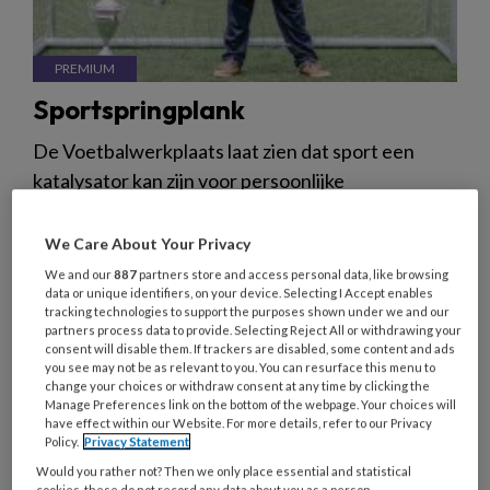
Sportspringplank
De Voetbalwerkplaats laat zien dat sport een
katalysator kan zijn voor persoonlijke
ontwikkeling, ook voor mensen met een
verstandelijke beperking. Dus: benut bestaande
We Care About Your Privacy
dagbestedingen hiervoor of ontwikkel ze zelf.
We and our
887
partners store and access personal data, like browsing
data or unique identifiers, on your device. Selecting I Accept enables
tracking technologies to support the purposes shown under we and our
partners process data to provide. Selecting Reject All or withdrawing your
consent will disable them. If trackers are disabled, some content and ads
you see may not be as relevant to you. You can resurface this menu to
change your choices or withdraw consent at any time by clicking the
9 DECEMBER 2025
INTERVIEW
Manage Preferences link on the bottom of the webpage. Your choices will
ERVARINGSDESKUNDIGHEID
have effect within our Website. For more details, refer to our Privacy
Policy.
Privacy Statement
Would you rather not? Then we only place essential and statistical
cookies, these do not record any data about you as a person