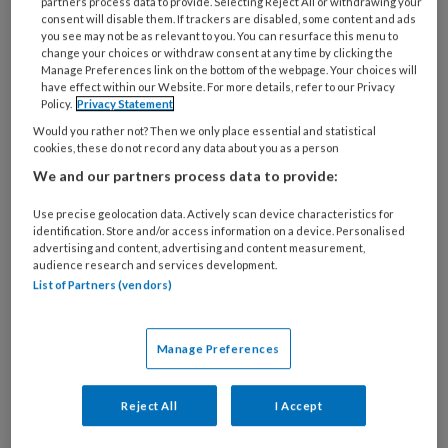
partners process data to provide. Selecting Reject All or withdrawing your
consent will disable them. If trackers are disabled, some content and ads
you see may not be as relevant to you. You can resurface this menu to
change your choices or withdraw consent at any time by clicking the
Manage Preferences link on the bottom of the webpage. Your choices will
have effect within our Website. For more details, refer to our Privacy
Het VN-verdrag Handicap Tussen
Policy.
Privacy Statement
autonomie en afhankelijkheid
Would you rather not? Then we only place essential and statistical
cookies, these do not record any data about you as a person
Nu de VN Nederland berispt heeft over haar
We and our partners process data to provide:
gehandicaptenbeleid, is het goed om eens met
Use precise geolocation data. Actively scan device characteristics for
een historische blik naar de eerdere VN-
identification. Store and/or access information on a device. Personalised
uitspraken te kijken. Kennis van de geschiedenis
advertising and content, advertising and content measurement,
audience research and services development.
van het verdrag kan voorkomen dat we er te
List of Partners (vendors)
makkelijk mee omspringen. Het VN-artikel daagt
ons uit om te zien dat alle mensen, met of zonder
Manage Preferences
beperking, uiteindelijk afhankelijk zijn van
anderen.
Reject All
I Accept