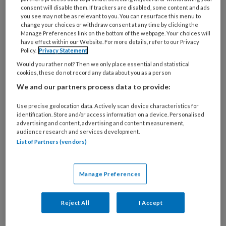
consent will disable them. If trackers are disabled, some content and ads
you see may not be as relevant to you. You can resurface this menu to
change your choices or withdraw consent at any time by clicking the
Manage Preferences link on the bottom of the webpage. Your choices will
have effect within our Website. For more details, refer to our Privacy
Dubbele diagnoses – Geen
Policy.
Privacy Statement
gescheiden werelden
Would you rather not? Then we only place essential and statistical
cookies, these do not record any data about you as a person
Bijna de helft van de cliënten in de
We and our partners process data to provide:
gehandicaptenzorg zou ook een ggz-diagnose
Use precise geolocation data. Actively scan device characteristics for
moeten hebben en omgekeerd. Toch krijgt in de
identification. Store and/or access information on a device. Personalised
advertising and content, advertising and content measurement,
praktijk maar een klein aantal cliënten zo'n
audience research and services development.
dubbele diagnose. Financiële prikkels spelen
List of Partners (vendors)
daarbij een rol. Tijd om de grenzen tussen de vgz
en de ggz op te heffen, vinden drie studenten
Manage Preferences
Social Work.
Reject All
I Accept