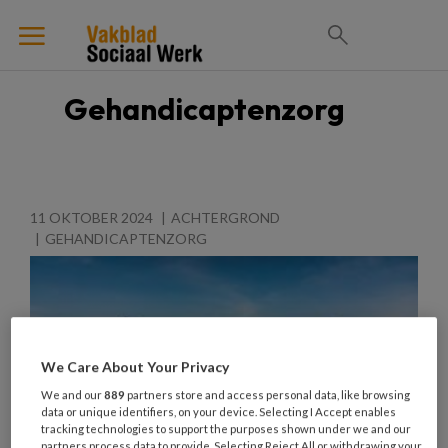
Gehandicaptenzorg
11 OKTOBER 2024
ACHTERGROND
GEHANDICAPTENZORG
We Care About Your Privacy
We and our
889
partners store and access personal data, like browsing
data or unique identifiers, on your device. Selecting I Accept enables
tracking technologies to support the purposes shown under we and our
partners process data to provide. Selecting Reject All or withdrawing your