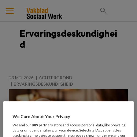
Ervaringsdeskundighei
d
23 MEI 2026
ACHTERGROND
ERVARINGSDESKUNDIGHEID
We Care About Your Privacy
We and our
889
partners store and access personal data, like browsing
data or unique identifiers, on your device. Selecting I Accept enables
tracking technologies to support the purposes shown under we and our