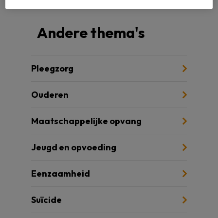
Andere thema's
Pleegzorg
Ouderen
Maatschappelijke opvang
Jeugd en opvoeding
Eenzaamheid
Suïcide