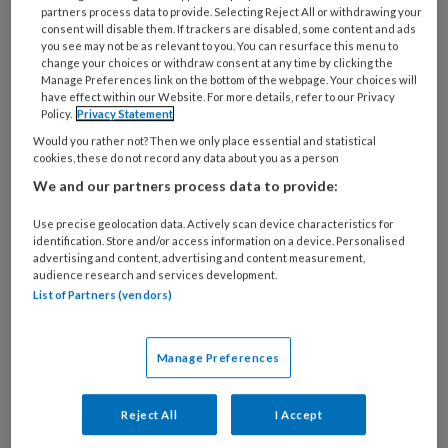
partners process data to provide. Selecting Reject All or withdrawing your
consent will disable them. If trackers are disabled, some content and ads
you see may not be as relevant to you. You can resurface this menu to
change your choices or withdraw consent at any time by clicking the
Manage Preferences link on the bottom of the webpage. Your choices will
have effect within our Website. For more details, refer to our Privacy
Policy.
Privacy Statement
Brief aan sociaal werkers De
Would you rather not? Then we only place essential and statistical
kracht van twijfel en
cookies, these do not record any data about you as a person
We and our partners process data to provide:
verwondering
Use precise geolocation data. Actively scan device characteristics for
Rayan Awad werd geboren in een Palestijns
identification. Store and/or access information on a device. Personalised
vluchtelingenkamp. Onlangs werkte ze als
advertising and content, advertising and content measurement,
audience research and services development.
ervaren sociaal werker mee aan een brievenboek,
List of Partners (vendors)
om de volgende generatie sociaal werkers te
inspireren.
Manage Preferences
Reject All
I Accept