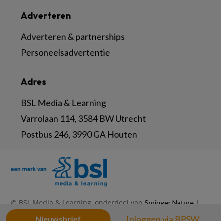
Adverteren
Adverteren & partnerships
Personeelsadvertentie
Adres
BSL Media & Learning
Varrolaan 114, 3584 BW Utrecht
Postbus 246, 3990 GA Houten
© BSL Media & Learning, onderdeel van
|
Springer Nature
|
|
Privacy Statement
Disclaimer
Voorwaarden
Inloggen via BPSW
Nieuwsbrief