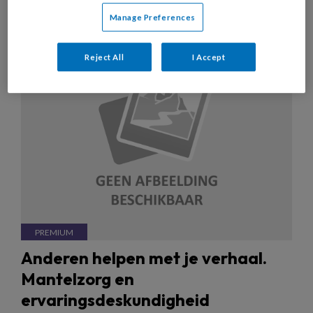
28 NOVEMBER 2022
INTERVIEW
Manage Preferences
ERVARINGSDESKUNDIGHEID
Reject All
I Accept
Anderen helpen met je verhaal.
Mantelzorg en
ervaringsdeskundigheid