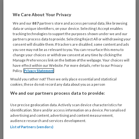
We Care About Your Privacy
We and our
887
partners store and access personal data, like browsing
data or unique identifiers, on your device. Selecting I Accept enables
tracking technologies to support the purposes shown under we and our
partners process data to provide. Selecting Reject All or withdrawing your
‘Ik weet niet beter dan dat ik zorg
consent will disable them. If trackers are disabled, some content and ads
you see may not be as relevant to you. You can resurface this menu to
voor mijn naasten’
change your choices or withdraw consent at any time by clicking the
Manage Preferences link on the bottom of the webpage. Your choices will
'Ik ben in 2019 afgestudeerd als maatschappelijk
have effect within our Website. For more details, refer to our Privacy
Policy.
Privacy Statement
werker (MWD) aan de Hogeschool Utrecht.
Would you rather not? Then we only place essential and statistical
Vanaf toen was ik officieel een professional, maar
cookies, these do not record any data about you as a person
dankzij mijn ervaringsdeskundigheid als jonge
We and our partners process data to provide:
mantelzorger thuis, was ik al jaren als vrijwillig
professional verbonden aan het sociaal werk'.
Use precise geolocation data. Actively scan device characteristics for
identification. Store and/or access information on a device. Personalised
advertising and content, advertising and content measurement,
audience research and services development.
List of Partners (vendors)