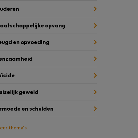
uderen
aatschappelijke opvang
eugd en opvoeding
enzaamheid
uïcide
uiselijk geweld
rmoede en schulden
eer thema's