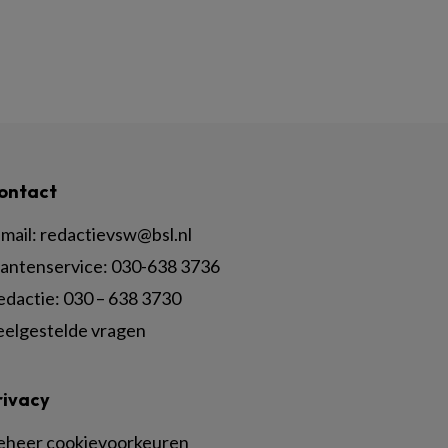
ontact
mail:
redactievsw@bsl.nl
lantenservice: 030-638 3736
edactie: 030 – 638 3730
eelgestelde vragen
rivacy
eheer cookievoorkeuren