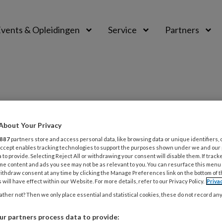
vents & Opleidingen
Service
Partners
digheid
About Your Privacy
887
partners store and access personal data, like browsing data or unique identifiers, 
 Accept enables tracking technologies to support the purposes shown under we and our
 to provide. Selecting Reject All or withdrawing your consent will disable them. If track
4
ONDERZOEK
ERVARINGSDESKUNDIGHEID
me content and ads you see may not be as relevant to you. You can resurface this menu
ngskennis in de ggz. Riskant of
ithdraw consent at any time by clicking the Manage Preferences link on the bottom of 
 will have effect within our Website. For more details, refer to our Privacy Policy.
Priva
baar?
ther not? Then we only place essential and statistical cookies, these do not record an
enden van ervaringskennis in de ggz stagneert.
r partners process data to provide: