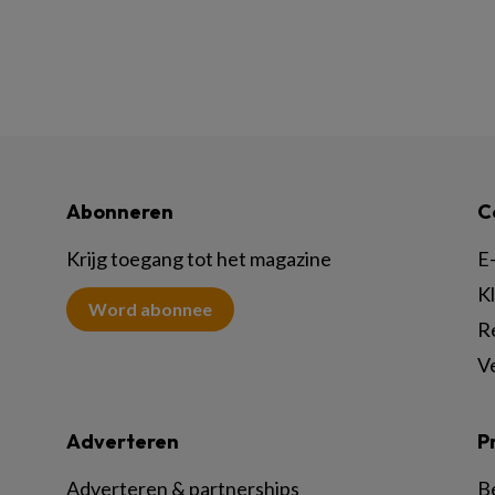
Abonneren
C
Krijg toegang tot het magazine
E-
K
Word abonnee
R
V
Adverteren
P
Adverteren & partnerships
B