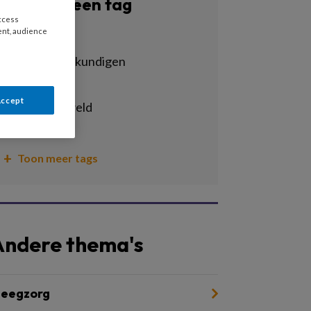
Filter op een tag
access
ent, audience
Alle tags
ervaringsdeskundigen
ggz
Accept
huiselijk geweld
jeugdhulp
Toon meer tags
Andere thema's
leegzorg