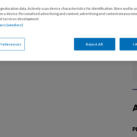
s professional je ervaringskennis gebruiken, dan
lleen binnen een specifiek kader. En dat is zonde,
geolocation data. Actively scan device characteristics for identification. Store and/or 
 on a device. Personalised advertising and content, advertising and content measurem
e kennis kan veel goeds opleveren voor cliënten,
d services development.
t onderzoek.
tners (vendors)
Preferences
Reject All
I 
P