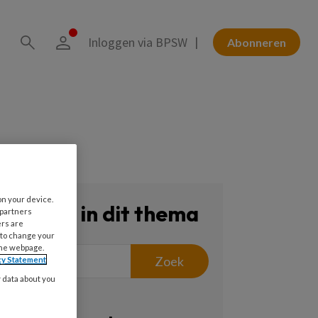
Inloggen via BPSW
Abonneren
on your device.
Zoeken in dit thema
 partners
ers are
 to change your
the webpage.
Zoek
cy Statement
y data about you