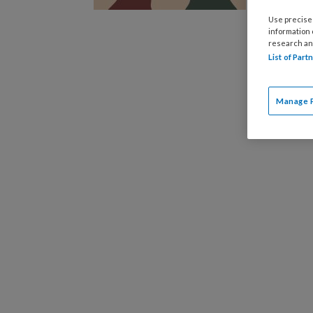
Wil je al
mag dat a
Use precise 
information
want dez
research an
blijkt ui
List of Par
Manage 