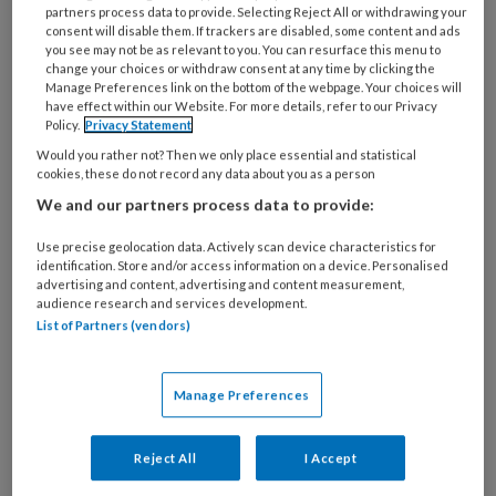
deze auteur
partners process data to provide. Selecting Reject All or withdrawing your
consent will disable them. If trackers are disabled, some content and ads
you see may not be as relevant to you. You can resurface this menu to
change your choices or withdraw consent at any time by clicking the
25 MEI 2022
ELSE DE JONGE
Manage Preferences link on the bottom of the webpage. Your choices will
Kijken en luisteren
have effect within our Website. For more details, refer to our Privacy
Policy.
Privacy Statement
Would you rather not? Then we only place essential and statistical
cookies, these do not record any data about you as a person
31 MAART 2022
ELSE DE JONGE
We and our partners process data to provide:
Cliënten die buiten
Use precise geolocation data. Actively scan device characteristics for
werktijd een beroep
identification. Store and/or access information on a device. Personalised
op je doen
advertising and content, advertising and content measurement,
audience research and services development.
List of Partners (vendors)
31 JANUARI 2022
ELSE DE JONGE
Manage Preferences
Kindermishandeling.
Sociaal werkers,
Reject All
I Accept
verenigt u!