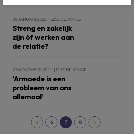
31 JANUARI 2022
ELSE DE JONGE
Streng en zakelijk
zijn óf werken aan
de relatie?
27 NOVEMBER 2021
ELSE DE JONGE
‘Armoede is een
probleem van ons
allemaal’
7
6
8