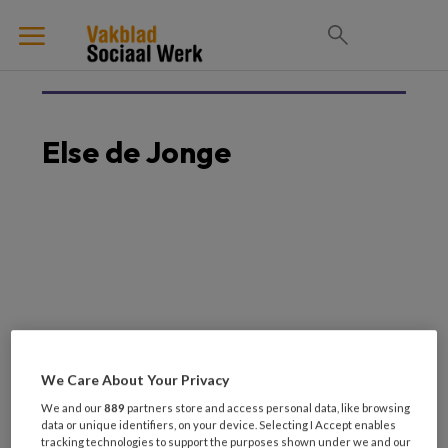
Else de Jonge
We Care About Your Privacy
Laatste artikelen van
We and our
889
partners store and access personal data, like browsing
data or unique identifiers, on your device. Selecting I Accept enables
tracking technologies to support the purposes shown under we and our