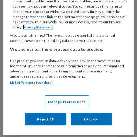
consent will disable them. If trackers are disabled, some content and ads
you see may not be as relevant to you. You can resurface this menu to
change your choices or withdraw consent at any time by clicking the
Manage Preferences link on the bottom of the webpage. Your choices will
Portret: Romeo ‘Ik voel me thuis in
have effect within our Website. For more details, refer to our Privacy
Policy.
Privacy Statement
Nederland’
Would you rather not? Then we only place essential and statistical
cookies, these do not record any data about you as a person
'Ik ben een jonge man van eind twintig. In 2017
We and our partners process data to provide:
ben ik vanuit een Afrikaans land naar Nederland
gevlucht. Ik wil mijn echte naam en de naam van
Use precise geolocation data. Actively scan device characteristics for
identification. Store and/or access information on a device. Personalised
mijn moederland liever niet noemen. Ik noem
advertising and content, advertising and content measurement,
audience research and services development.
mezelf hier Romeo. Ik heb in verschillende AZC's
List of Partners (vendors)
gezeten; van Ter Apel verhuisde ik naar het AZC
in Budel en vandaar naar een van de twee AZC's in
Utrecht.'
Manage Preferences
Reject All
I Accept