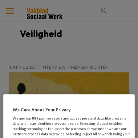
Veiligheid
1 APRIL 2023
INTERVIEW
MENSENRECHTEN
We Care About Your Privacy
We and our
889
partners store and access personal data, like browsing
data or unique identifiers, on your device. Selecting I Accept enables
tracking technologies to support the purposes shown under we and our
partners process data to provide. Selecting Reject All or withdrawing your