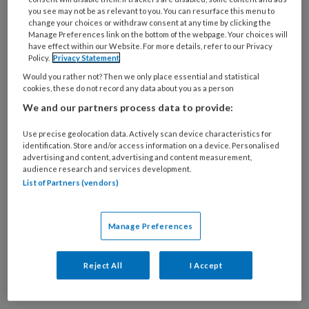
you see may not be as relevant to you. You can resurface this menu to
change your choices or withdraw consent at any time by clicking the
Manage Preferences link on the bottom of the webpage. Your choices will
have effect within our Website. For more details, refer to our Privacy
Policy.
Privacy Statement
Casuïstiek en privacy
Would you rather not? Then we only place essential and statistical
cookies, these do not record any data about you as a person
Reflecteren op casuïstiek is belangrijk voor de
We and our partners process data to provide:
beroepsvorming. In hoeverre is het een
schending van de privacy om een op feiten
Use precise geolocation data. Actively scan device characteristics for
identification. Store and/or access information on a device. Personalised
gebaseerde casus te presenteren in de besloten
advertising and content, advertising and content measurement,
setting van een training of in een meer openbare
audience research and services development.
List of Partners (vendors)
setting, zoals een webinar? Over die vraag gaat
deze tuchtzaak.
Manage Preferences
Reject All
I Accept