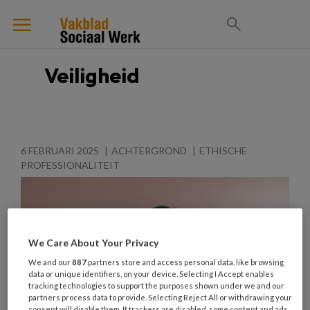
Veiligheid
6 FEBRUARI 2025
ACHTERGROND
ETHISCHE
PROFESSIONALITEIT
We Care About Your Privacy
We and our
887
partners store and access personal data, like browsing
data or unique identifiers, on your device. Selecting I Accept enables
tracking technologies to support the purposes shown under we and our
partners process data to provide. Selecting Reject All or withdrawing your
consent will disable them. If trackers are disabled, some content and ads