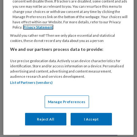
consent will disable them. If trackers are disabled, some content and ads
you see may not be as relevant to you. You can resurface this menu to
change your choices or withdraw consent at any time by clicking the
Manage Preferences link on the bottom of the webpage. Your choices will
Taalbarrières| ‘Met een tolk kun je
have effect within our Website. For more details, refer to our Privacy
Policy.
Privacy Statement
meer de diepte in’
Would you rather not? Then we only place essential and statistical
cookies, these do not record any data about you as a person
Na een oproep van onder andere de BPSW
We and our partners process data to provide:
beloofde de minister van Volksgezondheid vorig
jaar de inzet van tolken in de jeugdzorg beter te
Use precise geolocation data. Actively scan device characteristics for
identification. Store and/or access information on a device. Personalised
regelen. Klodiana Kalemaj en Britt Kiene vertellen
advertising and content, advertising and content measurement,
audience research and services development.
waarom álle sociaal werkers met tolken moeten
List of Partners (vendors)
kunnen werken, als de situatie daarom vraagt.
‘Elkaar goed kunnen begrijpen is een
randvoorwaarde.’
Manage Preferences
Reject All
I Accept