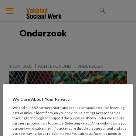
Onderzoek
1 JUNI 2023
ACHTERGROND
ONDERZOEK
We Care About Your Privacy
We and our
887
partners store and access personal data, like browsing
data or unique identifiers, on your device. Selecting I Accept enables
tracking technologies to support the purposes shown under we and our
partners process data to provide. Selecting Reject All or withdrawing your
consent will disable them. If trackers are disabled, some content and ads
you see may not be as relevant to you. You can resurface this menu to