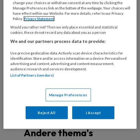
change your choices or withdraw consent at any time by clicking the
Manage Preferences link on the bottom of the webpage. Your choices will
have effect within our Website. For more details, refer to our Privacy
Policy.
Privacy Statement
Veerkracht nader beschouwd
Would you rather not? Then we only place essential and statistical
cookies, these do not record any data about you as a person
De zweem van louter optimisme die vaak om het
We and our partners process data to provide:
begrip 'veerkracht' heen hangt is niet terecht,
vinden Mariël van Pelt en Maja Rocˇak. Mits
Use precise geolocation data. Actively scan device characteristics for
identification. Store and/or access information on a device. Personalised
benaderd vanuit een collectief en kritisch
advertising and content, advertising and content measurement,
perspectief kan veerkracht niettemin veel
audience research and services development.
List of Partners (vendors)
betekenen voor het sociaal werk.
Manage Preferences
Reject All
I Accept
Andere thema's