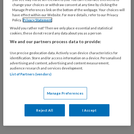
change your choices or withdraw consent at any time by clicking the
Manage Preferences link on the bottom of the webpage. Your choices will
have effect within our Website. For more details, refer to our Privacy
Policy.
Privacy Statement
In samenspraak beslissen
Would you rather not? Then we only place essential and statistical
cookies, these do not record any data about you as a person
In de wereld van jeugdhulp en onderwijs is
We and our partners process data to provide:
toenemend aandacht voor 'shared decision
Use precise geolocation data. Actively scan device characteristics for
making'. Maar hoe voer je in een cultuur waarin
identification. Store and/or access information on a device. Personalised
advertising and content, advertising and content measurement,
relaties veelal ongelijkwaardig zijn, een
audience research and services development.
gelijkwaardig gesprek? Ga dan uit van de
List of Partners (vendors)
principes van cocreatie, betogen Linda van
Laarhoven en Huub Purmer.
Manage Preferences
Reject All
I Accept