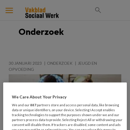
Onderzoek
30 JANUARI 2023
ONDERZOEK
JEUGD EN
OPVOEDING
We Care About Your Privacy
We and our
887
partners store and access personal data, like browsing
data or unique identifiers, on your device. Selecting I Accept enables
tracking technologies to support the purposes shown under we and our
partners process data to provide. Selecting Reject All or withdrawing your
consent will disable them. If trackers are disabled, some content and ads
you see may not be as relevant to you. You can resurface this menu to