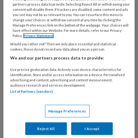
partners process data to provide. Selecting Reject All or withdrawing your
consent will disable them. If trackers are disabled, some content and ads
you see may not be as relevant to you. You can resurface this menu to
change your choices or withdraw consent at any time by clicking the
Manage Preferences link on the bottom of the webpage. Your choices will
have effect within our Website. For more details, refer to our Privacy
Anderen helpen met je verhaal.
Policy.
Privacy Statement
Would you rather not? Then we only place essential and statistical
Mantelzorg en
cookies, these do not record any data about you as a person
ervaringsdeskundigheid
We and our partners process data to provide:
MantelzorgNL behartigt de belangen van
Use precise geolocation data. Actively scan device characteristics for
identification. Store and/or access information on a device. Personalised
mantelzorgers en maakt daarbij veelvuldig
advertising and content, advertising and content measurement,
gebruik van ervaringsdeskundigen. Die vervullen
audience research and services development.
List of Partners (vendors)
de rol van ondersteuner, beleidsbeïnvloeder,
initiator van vernieuwing of
deskundigheidsbevorderaar. 'Op een persoonlijk
Manage Preferences
verhaal is niks af te dingen. Dat is van onschatbare
waarde.'
Reject All
I Accept