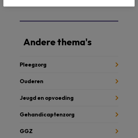
Andere thema's
Pleegzorg
Ouderen
Jeugd en opvoeding
Gehandicaptenzorg
GGZ