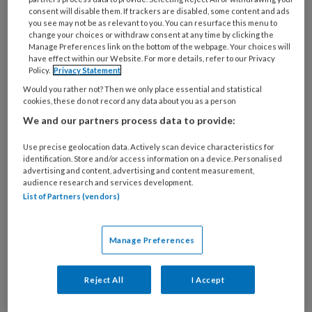
consent will disable them. If trackers are disabled, some content and ads
you see may not be as relevant to you. You can resurface this menu to
change your choices or withdraw consent at any time by clicking the
Manage Preferences link on the bottom of the webpage. Your choices will
Energietransitie Gun elke buurt
have effect within our Website. For more details, refer to our Privacy
een opbouwwerker
Policy.
Privacy Statement
Would you rather not? Then we only place essential and statistical
Voor een sociaal rechtvaardige benadering van de
cookies, these do not record any data about you as a person
klimaatopgave is de structurele inzet van
We and our partners process data to provide:
opbouwwerkers onontbeerlijk. Combineer het
Use precise geolocation data. Actively scan device characteristics for
verbeteren en energiezuinig maken van
identification. Store and/or access information on a device. Personalised
advertising and content, advertising and content measurement,
woningen met het vergroenen en kindvriendelijk
audience research and services development.
maken van buurten, zeggen Paul Vlaar en Sylvia de
List of Partners (vendors)
Goede.
Manage Preferences
Reject All
I Accept