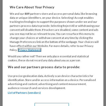
We Care About Your Privacy
We and our
889
partners store and access personal data, like browsing
Wantrouwen bestrijden
data or unique identifiers, on your device. Selecting I Accept enables
tracking technologies to support the purposes shown under we and our
partners process data to provide. Selecting Reject All or withdrawing your
BNN/Vara zond eind 2025 de indrukwekkende
consent will disable them. If trackers are disabled, some content and ads
serie Opgroeien met tegenwind uit (nog steeds te
you see may not be as relevant to you. You can resurface this menu to
change your choices or withdraw consent at any time by clicking the
zien via NPO start). De journalisten volgden
Manage Preferences link on the bottom of the webpage. Your choices will
kinderen en jongeren in diverse gemeenten en in
have effect within our Website. For more details, refer to our Privacy
Policy.
Privacy Statement
uiteenlopende opvoedsituaties.
Would you rather not? Then we only place essential and statistical
cookies, these do not record any data about you as a person
We and our partners process data to provide:
Use precise geolocation data. Actively scan device characteristics for
identification. Store and/or access information on a device. Personalised
16 FEBRUARI 2026
INTERVIEW
ARMOEDE EN
advertising and content, advertising and content measurement,
SCHULDEN
audience research and services development.
List of Partners (vendors)