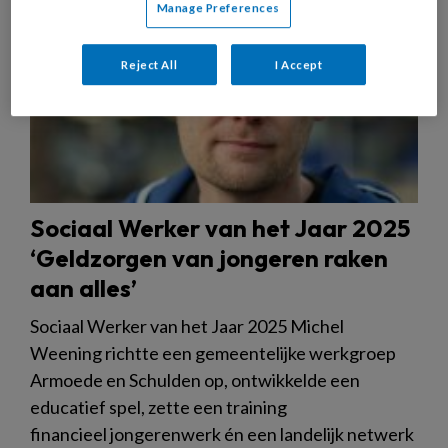
Manage Preferences
Reject All
I Accept
Sociaal Werker van het Jaar 2025
‘Geldzorgen van jongeren raken
aan alles’
Sociaal Werker van het Jaar 2025 Michel
Weening richtte een gemeentelijke werkgroep
Armoede en Schulden op, ontwikkelde een
educatief spel, zette een training
financieel jongerenwerk én een landelijk netwerk