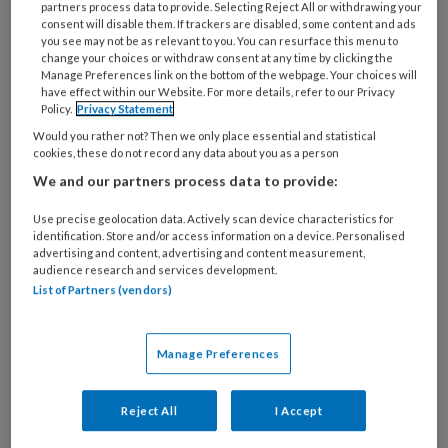
partners process data to provide. Selecting Reject All or withdrawing your
consent will disable them. If trackers are disabled, some content and ads
you see may not be as relevant to you. You can resurface this menu to
change your choices or withdraw consent at any time by clicking the
Ouderenmishandeling Als
Manage Preferences link on the bottom of the webpage. Your choices will
have effect within our Website. For more details, refer to our Privacy
mantelzorg ontspoort
Policy.
Privacy Statement
Would you rather not? Then we only place essential and statistical
In onze sterk vergrijzende samenleving is
cookies, these do not record any data about you as a person
mishandeling van ouderen een actueel
We and our partners process data to provide:
onderwerp. Vaak is er daarbij sprake van
Use precise geolocation data. Actively scan device characteristics for
‘ontspoorde mantelzorg'. Slachtoffers vinden het
identification. Store and/or access information on a device. Personalised
vaak extra moeilijk om dit onderwerp met anderen
advertising and content, advertising and content measurement,
audience research and services development.
te bespreken, omdat zij bang zijn daarmee een van
List of Partners (vendors)
hun schaarse contacten te verliezen.
Manage Preferences
Reject All
I Accept