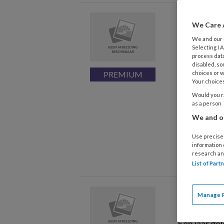
Virtuee
We Care 
traine
We and our
Selecting I
process data
disabled, so
Kan de tech
choices or w
om sociaal w
Your choices
alliantievaa
Would you ra
as a person
technologie
We and ou
voor de trai
vaardighede
Use precise 
information
werk.
research an
List of Par
Moede
Manage 
Een jaar ge