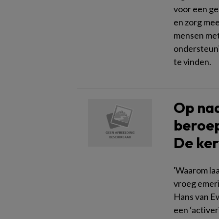
voor een ge
en zorg mee
mensen met
ondersteuni
te vinden.
Op naa
beroep
De ker
'Waarom laa
vroeg emer
Hans van Ewi
een ‘active