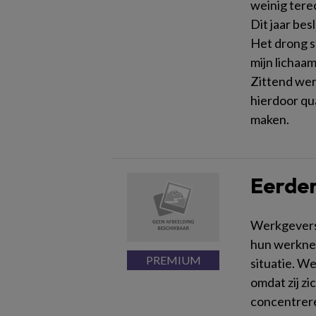
weinig tere
Dit jaar bes
Het drong st
mijn lichaa
Zittend wer
hierdoor qu
maken.
Eerder
Werkgevers 
hun werknem
situatie. W
omdat zij zi
concentrere