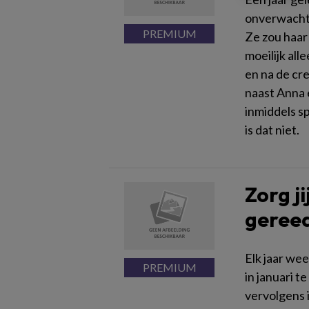
onverwachts
Ze zou haar
moeilijk all
en na de cr
naast Anna 
inmiddels s
is dat niet.
Zorg j
gereed
Elk jaar wee
in januari 
vervolgens 