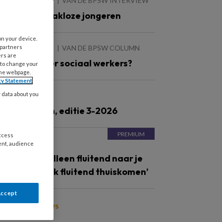
 AUGUSTUS 2026
VAN DE BPSW INTERVIEW
erken met dakloze jongeren
on your device.
 partners
 AUGUSTUS 2026
VAN DE BPSW COLUMN
ers are
eer of minder sociaal werkers?
 to change your
the webpage.
cy Statement
y data about you
JUNI 2026
ronnenlijsten, editie 3-2026
access
 MEI 2026
ent, audience
ortret ‘Niet alleen fluitend naar je
erk, maar ook fluitend thuiskomen’
Accept
oon meer nieuws