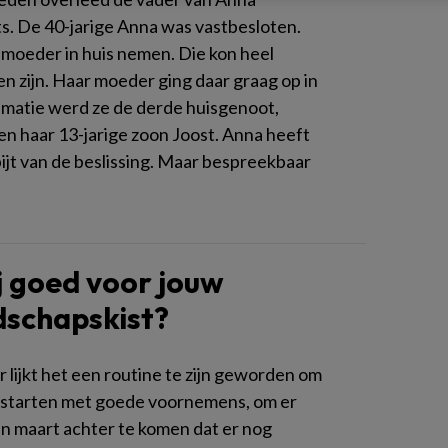
. De 40-jarige Anna was vastbesloten.
 moeder in huis nemen. Die kon heel
een zijn. Haar moeder ging daar graag op in
ematie werd ze de derde huisgenoot,
en haar 13-jarige zoon Joost. Anna heeft
pijt van de beslissing. Maar bespreekbaar
ij goed voor jouw
schapskist?
r lijkt het een routine te zijn geworden om
te starten met goede voornemens, om er
in maart achter te komen dat er nog