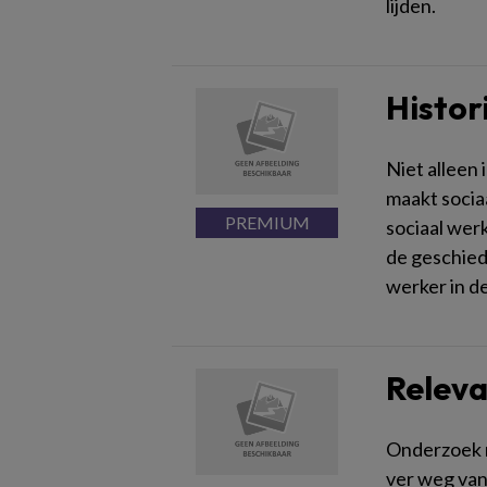
lijden.
Histor
Niet alleen 
maakt socia
sociaal wer
de geschiede
werker in d
Releva
Onderzoek n
ver weg van