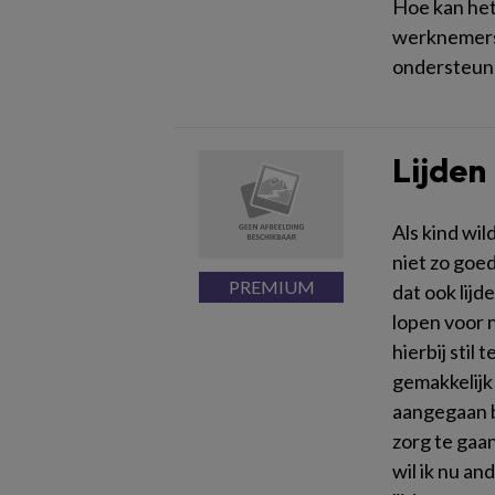
Hoe kan het
werknemers
ondersteune
Lijden
Als kind wil
niet zo goed
dat ook lijd
lopen voor 
hierbij stil 
gemakkelijk 
aangegaan b
zorg te gaa
wil ik nu a