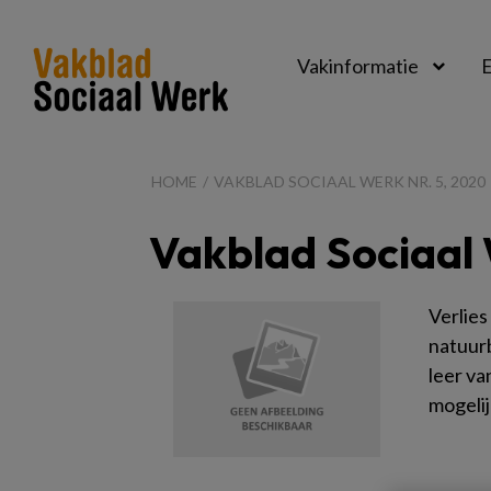
Vakinformatie
E
Vakblad
Sociaal
HOME
VAKBLAD SOCIAAL WERK NR. 5, 2020
Werk
Vakblad Sociaal 
Verlies
natuurb
leer va
mogelij