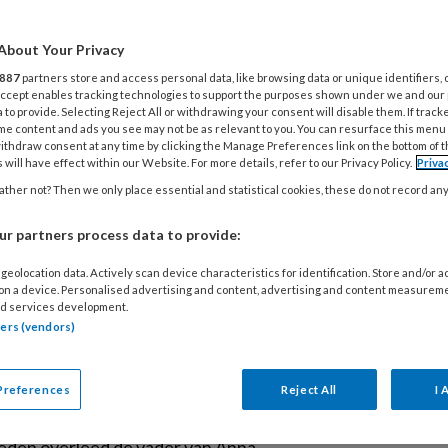
4
W
l echt allianties
About Your Privacy
n
887
partners store and access personal data, like browsing data or unique identifiers, 
 Accept enables tracking technologies to support the purposes shown under we and our
3
 to provide. Selecting Reject All or withdrawing your consent will disable them. If track
M
me content and ads you see may not be as relevant to you. You can resurface this menu
niek van virtual reality gebruikt worden
ithdraw consent at any time by clicking the Manage Preferences link on the bottom of 
erkers te trainen in
 will have effect within our Website. For more details, refer to our Privacy Policy.
Priva
rdigheden? Uit onderzoek blijkt dat de
ther not? Then we only place essential and statistical cookies, these do not record an
2 
 in andere vakgebieden toegepast wordt
B
r partners process data to provide:
ning van inter- en intrapersoonlijke
n. Dat biedt kansen voor het sociaal
geolocation data. Actively scan device characteristics for identification. Store and/or 
23
 on a device. Personalised advertising and content, advertising and content measurem
d services development.
P
tners (vendors)
w
r en dochter
Preferences
Reject All
I 
T
leden overleed de vader van Anna