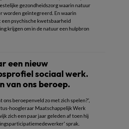
estelijke gezondheidszorg waarin natuur
r worden geïntegreerd. En waarin
 een psychische kwetsbaarheid
ng krijgen om in de natuur een hulpbron
r een nieuw
sprofiel sociaal werk.
n van ons beroep.
t ons beroepenveld zo met zich spelen?’,
itus-hoogleraar Maatschappelijk Werk
jk zich een paar jaar geleden af toen hij
ringsparticipatiemedewerker’ sprak.