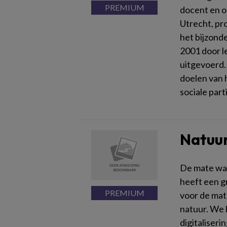
docent en 
Utrecht, pr
het bijzond
2001 door l
uitgevoerd.
doelen van h
sociale part
Natuur
De mate waa
heeft een g
voor de mat
natuur. We l
digitaliseri