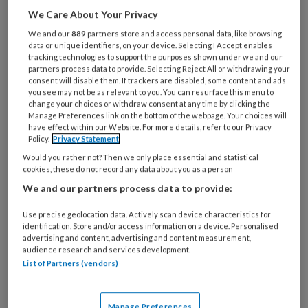
gedaan, bleek ze alleen een éénjarige
We Care About Your Privacy
coachingsopleiding te hebben gevolgd! Er zijn
We and our
889
partners store and access personal data, like browsing
veel meer voorbeelden van wijk- teams waar
data or unique identifiers, on your device. Selecting I Accept enables
de relatie tussen beroep en beroepsopleiding
tracking technologies to support the purposes shown under we and our
partners process data to provide. Selecting Reject All or withdrawing your
is losgelaten. Vóór de decentralisaties was het
consent will disable them. If trackers are disabled, some content and ads
you see may not be as relevant to you. You can resurface this menu to
vrijwel ondenkbaar dat een (algemeen)
change your choices or withdraw consent at any time by clicking the
maatschappelijk werker niet de bij het beroep
Manage Preferences link on the bottom of the webpage. Your choices will
have effect within our Website. For more details, refer to our Privacy
behorende opleiding zou hebben gevolgd.
Policy.
Privacy Statement
Voor goede en effectieve hulpverlening is het
Would you rather not? Then we only place essential and statistical
belangrijk dat er eisen gesteld worden aan de
cookies, these do not record any data about you as a person
opleiding van sociaal werkers.
We and our partners process data to provide:
Use precise geolocation data. Actively scan device characteristics for
Ingrijpende besluiten
identification. Store and/or access information on a device. Personalised
advertising and content, advertising and content measurement,
Nu er steeds meer getornd wordt aan die
audience research and services development.
List of Partners (vendors)
eisen kunnen we een voorbeeld nemen aan
het sociaal werk in België en Frankrijk. In beide
landen is al in respectievelijk 1945 en 1946
Manage Preferences