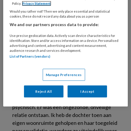
ze. ‘Als thuisbegeleider sta ik mensen bij van
Policy.
Privacy Statement
nul tot negentig, in alle levensdomeinen. Dat
Would you rather not? Then we only place essential and statistical
cookies, these do not record any data about you as a person
gaat onder meer om persoonlijke verzorging,
We and our partners process data to provide:
wonen, financiën, opvoeding en dagbesteding.
Het vak is heel breed.’ Het is haar taak ‘een
Use precise geolocation data. Actively scan device characteristics for
identification. Store and/or access information on a device. Personalised
eindje met mensen mee te lopen’ en
advertising and content, advertising and content measurement,
belemmeringen weg te nemen. Zodat ze
audience research and services development.
List of Partners (vendors)
daarna weer verder kunnen, legt Prisca uit.
Neem de vrouw van middelbare leeftijd die ze
laatst begeleidde. ‘Als gevolg van een
Manage Preferences
herseninfarct heeft zij niet-aangeboren
hersenletsel (NAH). Daarom woonde ze nog bij
Reject All
I Accept
haar moeder, die ook ziek was; lichamelijk en
psychisch. Er was een ongezonde, onveilige
relatie ontstaan. Ik heb de dochter toen aan
eigen woonruimte geholpen en haar toegeleid
naar revalidatie, waardoor ze uiteindelijk weer