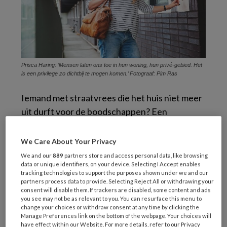
Prisca Haring: ‘Mensen laten ons toe in hun woning, hun privé-gebied. Het
is een privilege zo dichtbij te mogen komen.’ Fotograaf: Pim Ras
Iemand met straatvrees die het huis niet meer
uit durft voor de boodschappen? Een
hoogbejaarde die zich geen raad weet met de
financiële administratie nadat de partner is
We Care About Your Privacy
weggevallen? Of een gezin waarin een ouder
We and our
889
partners store and access personal data, like browsing
kampt met een drankprobleem waardoor de
data or unique identifiers, on your device. Selecting I Accept enables
tracking technologies to support the purposes shown under we and our
kinderen in de knel komen. Het zijn zomaar een
partners process data to provide. Selecting Reject All or withdrawing your
consent will disable them. If trackers are disabled, some content and ads
paar voorbeelden waar Prisca Harinck (35)
you see may not be as relevant to you. You can resurface this menu to
dagelijks in haar werk bij Amstelring
change your choices or withdraw consent at any time by clicking the
Manage Preferences link on the bottom of the webpage. Your choices will
Thuisbegeleiding mee te maken heeft, vertelt
have effect within our Website. For more details, refer to our Privacy