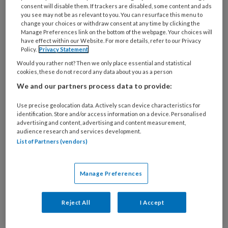
consent will disable them. If trackers are disabled, some content and ads
you see may not be as relevant to you. You can resurface this menu to
change your choices or withdraw consent at any time by clicking the
Manage Preferences link on the bottom of the webpage. Your choices will
Publieke ruimte voor persoonlijke
have effect within our Website. For more details, refer to our Privacy
Policy.
Privacy Statement
verhalen
Would you rather not? Then we only place essential and statistical
cookies, these do not record any data about you as a person
Afgelopen oktober stond er op het plein voor De
We and our partners process data to provide:
Haagse Hogeschool veertien dagen achtereen
een indrukwekkend kunstwerk. Het kunstwerk
Use precise geolocation data. Actively scan device characteristics for
en het programma eromheen transformeerden
identification. Store and/or access information on a device. Personalised
advertising and content, advertising and content measurement,
het plein in een ruimte van bewustwording rond
audience research and services development.
mentale problemen bij jongeren. Complexe
List of Partners (vendors)
thema's als dit zouden vaker in de publieke ruimte
op een collectieve manier moeten worden
Manage Preferences
benaderd, vinden Hester Brauer & Justine le
Clercq.
Reject All
I Accept