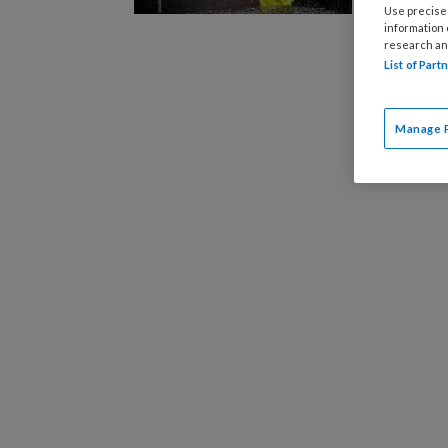
Hogescho
Use precise 
indrukwe
information
research an
programm
List of Par
ruimte v
jongeren
Manage 
publieke
benaderd