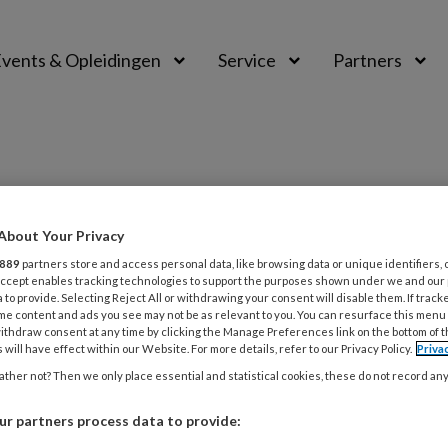
vents & Opleidingen
Service
Partners
About Your Privacy
889
partners store and access personal data, like browsing data or unique identifiers, 
 Accept enables tracking technologies to support the purposes shown under we and our
 to provide. Selecting Reject All or withdrawing your consent will disable them. If track
me content and ads you see may not be as relevant to you. You can resurface this menu
5
ACHTERGROND
VEILIGHEID
ithdraw consent at any time by clicking the Manage Preferences link on the bottom of 
ke ruimte voor persoonlijke
 will have effect within our Website. For more details, refer to our Privacy Policy.
Priva
ther not? Then we only place essential and statistical cookies, these do not record an
len
n oktober stond er op het plein voor De Haagse
r partners process data to provide: