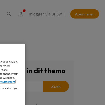
Inloggen via BPSW
Abonneren
on your device.
 partners
Zoeken in dit thema
ers are
 to change your
the webpage.
cy Statement
Zoek
y data about you