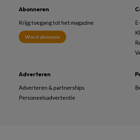
Abonneren
C
Krijg toegang tot het magazine
E-
K
Word abonnee
R
V
Adverteren
P
Adverteren & partnerships
B
Personeelsadvertentie