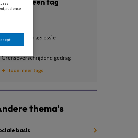
Filter op een tag
access
ent, audience
Alle tags
ethiek
geweld en en agressie
Accept
gezinshulp
grensoverschrijdend gedrag
Toon meer tags
Andere thema's
ociale basis