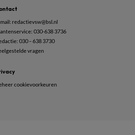
ontact
mail:
redactievsw@bsl.nl
lantenservice: 030-638 3736
edactie: 030 – 638 3730
eelgestelde vragen
rivacy
eheer cookievoorkeuren