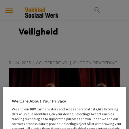
Veiligheid
5 JUNI 2025
ACHTERGROND
JEUGD EN OPVOEDING
We Care About Your Privacy
We and our
889
partners store and access personal data, like browsing
data or unique identifiers, on your device. Selecting I Accept enables
tracking technologies to support the purposes shown under we and our
partners process data to provide. Selecting Reject All or withdrawing your
consent will disable them. If trackers are disabled, some content and ads