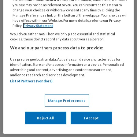
you see may not be as relevant to you. You can resurface this menu to
change your choices or withdraw consent at any time by clicking the
Manage Preferences link on the bottom of the webpage. Your choices will
have effect within our Website. For more details, refer to our Privacy
Zelf je wereld vormgeven
Policy.
Privacy Statement
Would you rather not? Then we only place essential and statistical
Veel jongeren hebben het zwaar.
cookies, these do not record any data about you as a person
Jeugdprofessionals helpen hen meestal zich aan
We and our partners process data to provide:
te passen aan hun omstandigheden, ziet
Sebastian Abdallah. Hij pleit voor een andere
Use precise geolocation data. Actively scan device characteristics for
identification. Store and/or access information on a device. Personalised
manier van werken met jongeren: de
advertising and content, advertising and content measurement,
audience research and services development.
‘interactionistische' benadering. ‘Jongeren keken
List of Partners (vendors)
uit naar de wekelijkse pizza-avond om te praten
over het leven.'
Manage Preferences
Reject All
I Accept