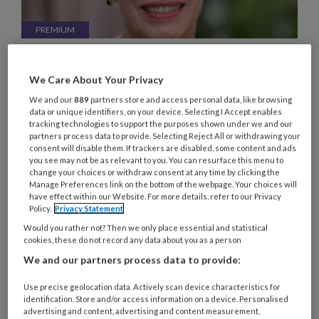
Wantrouwen bestrijden
We Care About Your Privacy
BNN/Vara zond eind 2025 de indrukwekkende
We and our
889
partners store and access personal data, like browsing
serie Opgroeien met tegenwind uit (nog steeds te
data or unique identifiers, on your device. Selecting I Accept enables
zien via NPO start). De journalisten volgden
tracking technologies to support the purposes shown under we and our
partners process data to provide. Selecting Reject All or withdrawing your
kinderen en jongeren in diverse gemeenten en in
consent will disable them. If trackers are disabled, some content and ads
uiteenlopende opvoedsituaties.
you see may not be as relevant to you. You can resurface this menu to
change your choices or withdraw consent at any time by clicking the
Manage Preferences link on the bottom of the webpage. Your choices will
have effect within our Website. For more details, refer to our Privacy
Policy.
Privacy Statement
Would you rather not? Then we only place essential and statistical
cookies, these do not record any data about you as a person
1 JUNI 2023
ONDERZOEK
JEUGD EN OPVOEDING
We and our partners process data to provide:
Use precise geolocation data. Actively scan device characteristics for
identification. Store and/or access information on a device. Personalised
advertising and content, advertising and content measurement,