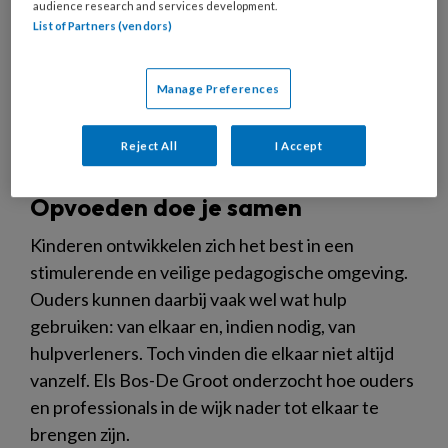
audience research and services development.
List of Partners (vendors)
Manage Preferences
Reject All
I Accept
Opvoeden doe je samen
Kinderen ontwikkelen zich het best in een
stimulerende en veilige pedagogische omgeving.
Ouders kunnen daarbij vaak wel wat hulp
gebruiken: van elkaar en, indien nodig, van
hulpverleners. Toch vinden die elkaar niet altijd
vanzelf. Els Bos-De Groot onderzocht hoe ouders
en professionals in de wijk nader tot elkaar te
brengen zijn.